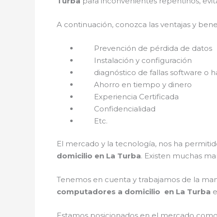
Turba
para inconvenientes repentinos, evi
A continuación, conozca las ventajas y bene
Prevención de pérdida de datos
Instalación y configuración
diagnóstico de fallas software o h
Ahorro en tiempo y dinero
Experiencia Certificada
Confidencialidad
Etc.
El mercado y la tecnología, nos ha permitid
domicilio en La Turba
. Existen muchas ma
Tenemos en cuenta y trabajamos de la mano c
computadores a domicilio en La Turba
e
Estamos posicionados en el mercado como 