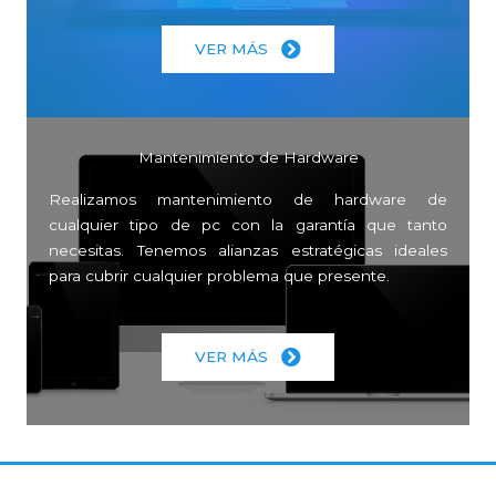
VER MÁS
Mantenimiento de Hardware
Realizamos mantenimiento de hardware de
cualquier tipo de pc con la garantía que tanto
necesitas. Tenemos alianzas estratégicas ideales
para cubrir cualquier problema que presente.
VER MÁS