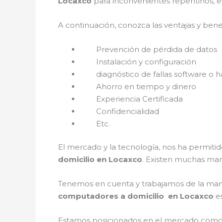
Locaxco
para inconvenientes repentinos, e
A continuación, conozca las ventajas y bene
Prevención de pérdida de datos
Instalación y configuración
diagnóstico de fallas software o h
Ahorro en tiempo y dinero
Experiencia Certificada
Confidencialidad
Etc.
El mercado y la tecnología, nos ha permitid
domicilio en Locaxco
. Existen muchas mar
Tenemos en cuenta y trabajamos de la mano c
computadores a domicilio en Locaxco
e
Estamos posicionados en el mercado como 