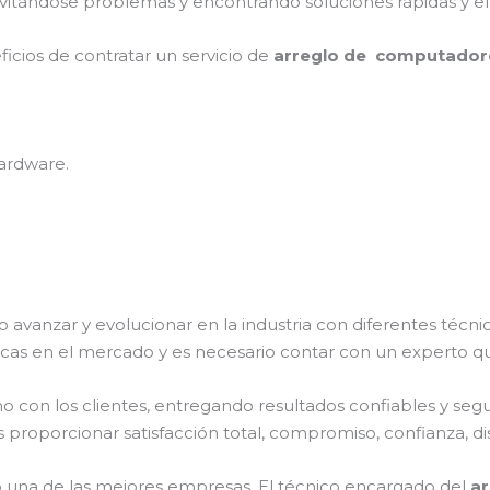
vitándose problemas y encontrando soluciones rápidas y ef
ficios de contratar un servicio de
arreglo de computadore
ardware.
o avanzar y evolucionar en la industria con diferentes técn
cas en el mercado y es necesario contar con un experto q
on los clientes, entregando resultados confiables y seguro
s proporcionar satisfacción total, compromiso, confianza, di
una de las mejores empresas. El técnico encargado del
ar