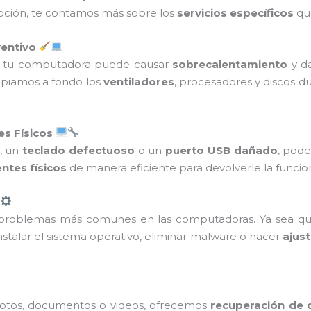
pción, te contamos más sobre los
servicios específicos
que
ventivo
de tu computadora puede causar
sobrecalentamiento
y da
impiamos a fondo los
ventiladores
, procesadores y discos d
s Físicos
, un
teclado defectuoso
o un
puerto USB dañado
, pode
tes físicos
de manera eficiente para devolverle la funcion
problemas más comunes en las computadoras. Ya sea q
stalar el sistema operativo, eliminar malware o hacer
ajus
tos, documentos o videos, ofrecemos
recuperación de 