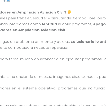
a.
ores en Ampliación Aviación Civil?
es para trabajar, estudiar y disfrutar del tiempo libre, p
ntando problemas como
lentitud
al abrir programas,
apágo
ores en Ampliación Aviación Civil
.
tengas un problema en mente y quieras
solucionarlo lo an
tu computadora necesite reparación:
ora tarda mucho en arrancar o en ejecutar programas, lo 
 pantalla no enciende o muestra imágenes distorsionadas, 
Errores en el sistema operativo, programas que no funci
 apaga solo por sobrecalentamiento debido a la acumulació