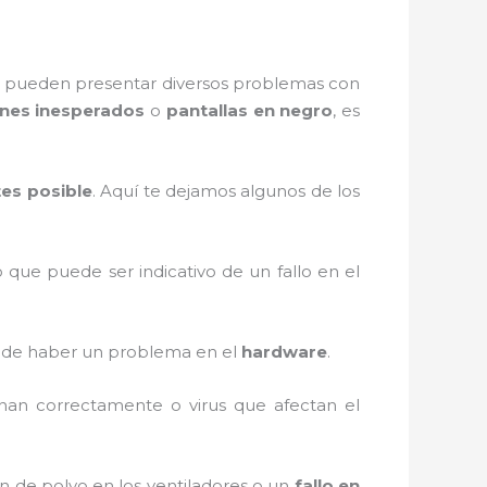
ero pueden presentar diversos problemas con
nes inesperados
o
pantallas en negro
, es
tes posible
. Aquí te dejamos algunos de los
que puede ser indicativo de un fallo en el
puede haber un problema en el
hardware
.
onan correctamente o virus que afectan el
n de polvo en los ventiladores o un
fallo en