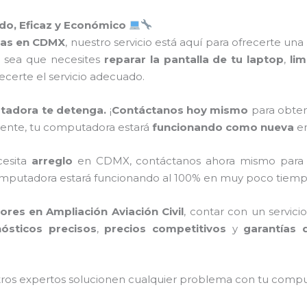
o, Eficaz y Económico
ras en CDMX
, nuestro servicio está aquí para ofrecerte una
a sea que necesites
reparar la pantalla de tu laptop
,
lim
ecerte el servicio adecuado.
tadora te detenga.
¡
Contáctanos hoy mismo
para obten
iciente, tu computadora estará
funcionando como nueva
en
cesita
arreglo
en CDMX, contáctanos ahora mismo para 
 computadora estará funcionando al 100% en muy poco tiem
res en Ampliación Aviación Civil
, contar con un servici
ósticos precisos
,
precios competitivos
y
garantías 
tros expertos solucionen cualquier problema con tu comp