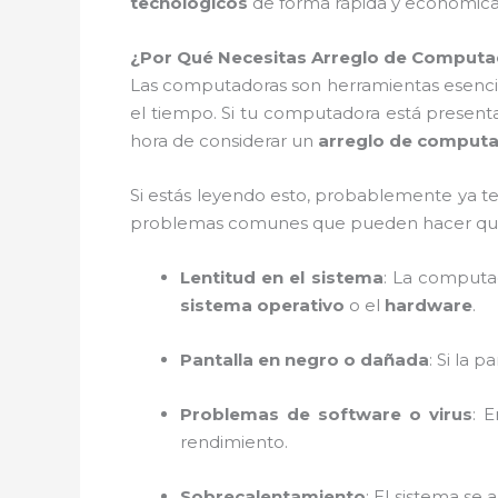
tecnológicos
de forma rápida y económic
¿Por Qué Necesitas Arreglo de Computad
Las computadoras son herramientas esencial
el tiempo. Si tu computadora está prese
hora de considerar un
arreglo de computad
Si estás leyendo esto, probablemente ya 
problemas comunes que pueden hacer que 
Lentitud en el sistema
: La computad
sistema operativo
o el
hardware
.
Pantalla en negro o dañada
: Si la
Problemas de software o virus
: 
rendimiento.
Sobrecalentamiento
: El sistema se