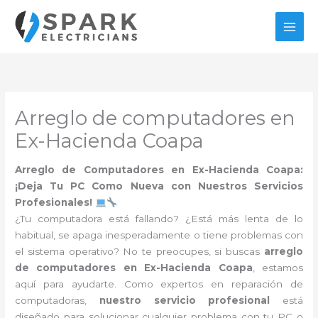
Ir
al
contenido
Arreglo de computadores en
Ex-Hacienda Coapa
Arreglo de Computadores en Ex-Hacienda Coapa:
¡Deja Tu PC Como Nueva con Nuestros Servicios
Profesionales!
¿Tu computadora está fallando? ¿Está más lenta de lo
habitual, se apaga inesperadamente o tiene problemas con
el sistema operativo? No te preocupes, si buscas
arreglo
de computadores en Ex-Hacienda Coapa
, estamos
aquí para ayudarte. Como expertos en reparación de
computadoras,
nuestro servicio profesional
está
diseñado para solucionar cualquier problema con tu PC o