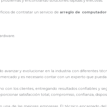
 problemas y encontrando soluciones rápidas y efectivas.
ficios de contratar un servicio de
arreglo de computador
hardware
.
do avanzar y evolucionar en la industria con diferentes téc
l mercado y es necesario contar con un experto que pueda
con los clientes, entregando resultados confiables y segur
porcionar satisfacción total, compromiso, confianza, disposi
 una de las mejores empresas. El técnico encargado de