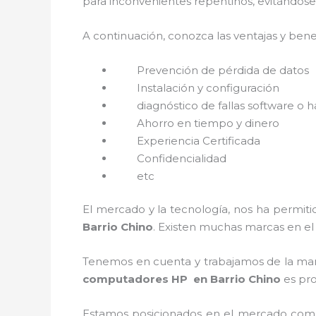
para inconvenientes repentinos, evitándose
A continuación, conozca las ventajas y bene
Prevención de pérdida de datos
Instalación y configuración
diagnóstico de fallas software o 
Ahorro en tiempo y dinero
Experiencia Certificada
Confidencialidad
etc
El mercado y la tecnología, nos ha permiti
Barrio Chino
. Existen muchas marcas en e
Tenemos en cuenta y trabajamos de la mano 
computadores HP
en Barrio Chino
es pro
Estamos posicionados en el mercado como