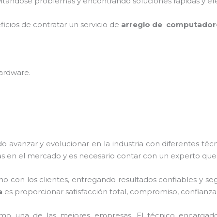
vitándose problemas y encontrando soluciones rápidas y efe
ficios de contratar un servicio de
arreglo de computador
hardware
.
do avanzar y evolucionar en la industria con diferentes téc
s en el mercado y es necesario contar con un experto que
con los clientes, entregando resultados confiables y segur
a
es proporcionar satisfacción total, compromiso, confianza,
mo una de las mejores empresas. El técnico encargad