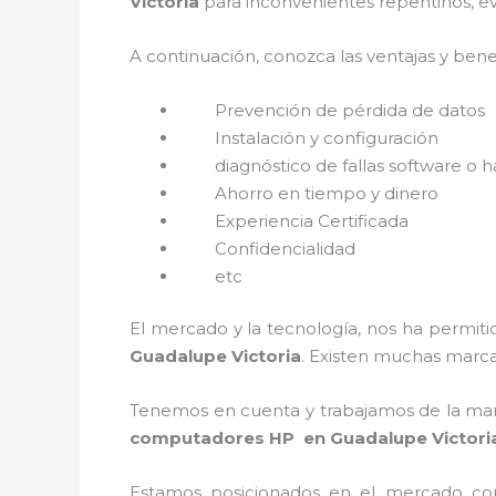
Victoria
para inconvenientes repentinos, e
A continuación, conozca las ventajas y bene
Prevención de pérdida de datos
Instalación y configuración
diagnóstico de fallas software o 
Ahorro en tiempo y dinero
Experiencia Certificada
Confidencialidad
etc
El mercado y la tecnología, nos ha permiti
Guadalupe Victoria
. Existen muchas marca
Tenemos en cuenta y trabajamos de la mano 
computadores HP
en Guadalupe Victori
Estamos posicionados en el mercado co