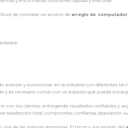
lemas y encontrando soluciones rápidas y efectivas.
ficios de contratar un servicio de
arreglo de computador
hardware
.
do avanzar y evolucionar en la industria con diferentes téc
o y es necesario contar con un experto que pueda encarga
con los clientes, entregando resultados confiables y segur
ar satisfacción total, compromiso, confianza, disposición, s
 una de las mejores empresas. El técnico encargado del