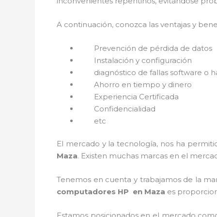
inconvenientes repentinos, evitándose prob
A continuación, conozca las ventajas y bene
Prevención de pérdida de datos
Instalación y configuración
diagnóstico de fallas software o 
Ahorro en tiempo y dinero
Experiencia Certificada
Confidencialidad
etc
El mercado y la tecnología, nos ha permiti
Maza
. Existen muchas marcas en el mercad
Tenemos en cuenta y trabajamos de la mano 
computadores HP
en Maza
es proporcion
Estamos posicionados en el mercado como