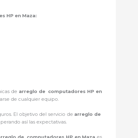
es HP
en Maza:
nicas de
arreglo de computadores HP
en
rse de cualquier equipo.
os. El objetivo del servicio de
arreglo de
uperando así las expectativas.
arreglo de computadores HP
en Maza
es