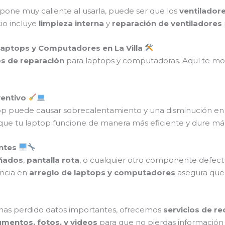
pone muy caliente al usarla, puede ser que los
ventilador
io incluye
limpieza interna
y
reparación de ventiladores
Laptops y Computadores en La Villa
os de reparación
para laptops y computadoras. Aquí te mos
ventivo
top puede causar sobrecalentamiento y una disminución e
 que tu laptop funcione de manera más eficiente y dure má
ntes
ñados
,
pantalla rota
, o cualquier otro componente defec
encia en
arreglo de laptops y computadores
asegura que
has perdido datos importantes, ofrecemos
servicios de r
mentos, fotos, y videos
para que no pierdas información 