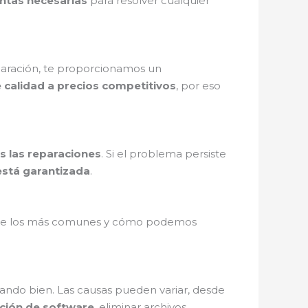
ntas necesarias
para resolver cualquier
eparación, te proporcionamos un
e calidad a precios competitivos
, por eso
s las reparaciones
. Si el problema persiste
está garantizada
.
s de los más comunes y cómo podemos
onando bien. Las causas pueden variar, desde
ción de software
, eliminar archivos