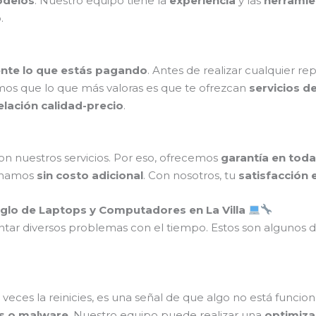
odelos
. Nuestro equipo tiene la
experiencia
y las
herramie
.
nte lo que estás pagando
. Antes de realizar cualquier r
mos que lo que más valoras es que te ofrezcan
servicios d
elación calidad-precio
.
n nuestros servicios. Por eso, ofrecemos
garantía en toda
ionamos
sin costo adicional
. Con nosotros, tu
satisfacción 
lo de Laptops y Computadores en La Villa
tar diversos problemas con el tiempo. Estos son alguno
 veces la reinicies, es una señal de que algo no está funci
us o malware
. Nuestro equipo puede realizar una
optimiza