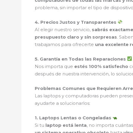
computadores de todas las marcas y m
problema, sin importar el tipo de dispositivo
4. Precios Justos y Transparentes
Al elegir nuestro servicio,
sabrás exactame
presupuesto claro y sin sorpresas
. Sabe
trabajamos para ofrecerte
una excelente r
5. Garantía en Todas las Reparaciones
Nos importa que
estés 100% satisfecho
co
después de nuestra intervención, lo soluc
Problemas Comunes que Requieren Arreg
Las laptops y computadoras pueden presen
ayudarte a solucionarlos:
1. Laptops Lentas o Congeladas
Si tu
laptop está lenta
, no importa cuántas
un sistema operativo obsoleto
hasta
vir