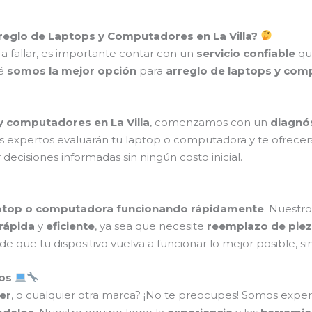
rreglo de Laptops y Computadores en La Villa?
fallar, es importante contar con un
servicio confiable
qu
ué
somos la mejor opción
para
arreglo de laptops y co
y computadores en La Villa
, comenzamos con un
diagnós
os expertos evaluarán tu laptop o computadora y te ofrece
 decisiones informadas sin ningún costo inicial.
aptop o computadora funcionando rápidamente
. Nuestr
rápida
y
eficiente
, ya sea que necesite
reemplazo de pie
e que tu dispositivo vuelva a funcionar lo mejor posible, 
los
er
, o cualquier otra marca? ¡No te preocupes! Somos exper