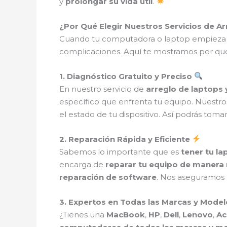
y
prolongar su vida útil
.
¿Por Qué Elegir Nuestros Servicios de A
Cuando tu computadora o laptop empieza a 
complicaciones. Aquí te mostramos por q
1. Diagnóstico Gratuito y Preciso
En nuestro servicio de
arreglo de laptops 
específico que enfrenta tu equipo. Nuestr
el estado de tu dispositivo. Así podrás tomar
2. Reparación Rápida y Eficiente
Sabemos lo importante que es
tener tu l
encarga de
reparar tu equipo de manera 
reparación de software
. Nos aseguramos d
3. Expertos en Todas las Marcas y Mode
¿Tienes una
MacBook
,
HP
,
Dell
,
Lenovo
,
Ac