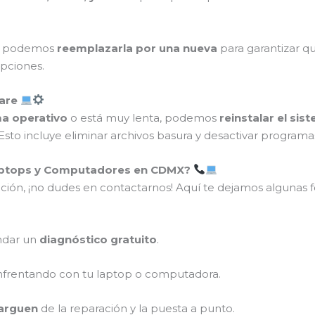
ía, podemos
reemplazarla por una nueva
para garantizar qu
upciones.
ware
ma operativo
o está muy lenta, podemos
reinstalar el sis
Esto incluye eliminar archivos basura y desactivar progra
aptops y Computadores en CDMX?
ción, ¡no dudes en contactarnos! Aquí te dejamos algunas 
ndar un
diagnóstico gratuito
.
nfrentando con tu laptop o computadora.
carguen
de la reparación y la puesta a punto.