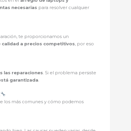
tos en el
arreglo de laptops y
ntas necesarias
para resolver cualquier
eparación, te proporcionamos un
e calidad a precios competitivos
, por eso
s las reparaciones
. Si el problema persiste
está garantizada
.
s de los más comunes y cómo podemos
onando bien. Las causas pueden variar, desde