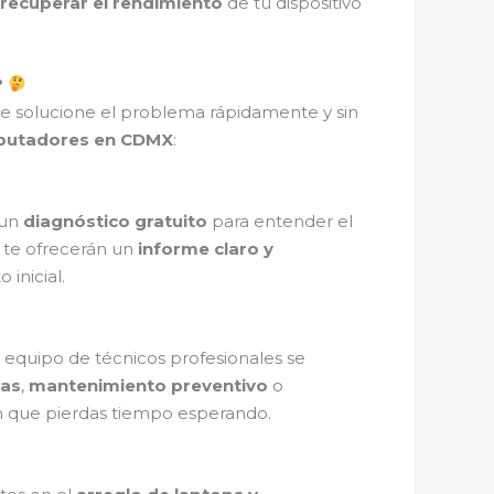
recuperar el rendimiento
de tu dispositivo
?
e solucione el problema rápidamente y sin
mputadores en CDMX
:
 un
diagnóstico gratuito
para entender el
 te ofrecerán un
informe claro y
inicial.
o equipo de técnicos profesionales se
zas
,
mantenimiento preventivo
o
sin que pierdas tiempo esperando.