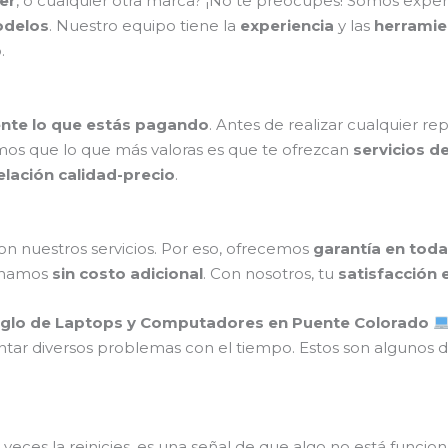
er
, o cualquier otra marca? ¡No te preocupes! Somos exper
odelos
. Nuestro equipo tiene la
experiencia
y las
herramie
.
nte lo que estás pagando
. Antes de realizar cualquier r
mos que lo que más valoras es que te ofrezcan
servicios d
elación calidad-precio
.
n nuestros servicios. Por eso, ofrecemos
garantía en toda
ionamos
sin costo adicional
. Con nosotros, tu
satisfacción 
glo de Laptops y Computadores en Puente Colorado
tar diversos problemas con el tiempo. Estos son alguno
 veces la reinicies, es una señal de que algo no está funci