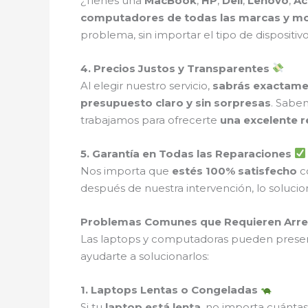
¿Tienes una
MacBook
,
HP
,
Dell
,
Lenovo
,
Ac
computadores de todas las marcas y m
problema, sin importar el tipo de dispositivo
4. Precios Justos y Transparentes
Al elegir nuestro servicio,
sabrás exactame
presupuesto claro y sin sorpresas
. Sabe
trabajamos para ofrecerte
una excelente r
5. Garantía en Todas las Reparaciones
Nos importa que
estés 100% satisfecho
co
después de nuestra intervención, lo soluc
Problemas Comunes que Requieren Arre
Las laptops y computadoras pueden presen
ayudarte a solucionarlos:
1. Laptops Lentas o Congeladas
Si tu
laptop está lenta
, no importa cuántas