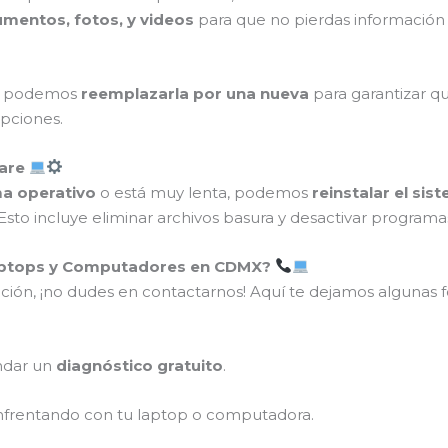
mentos, fotos, y videos
para que no pierdas información 
ía, podemos
reemplazarla por una nueva
para garantizar qu
upciones.
ware
ma operativo
o está muy lenta, podemos
reinstalar el sis
Esto incluye eliminar archivos basura y desactivar progra
aptops y Computadores en CDMX?
ción, ¡no dudes en contactarnos! Aquí te dejamos algunas 
ndar un
diagnóstico gratuito
.
nfrentando con tu laptop o computadora.