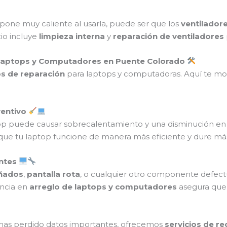
pone muy caliente al usarla, puede ser que los
ventilador
io incluye
limpieza interna
y
reparación de ventiladores
 Laptops y Computadores en Puente Colorado
os de reparación
para laptops y computadoras. Aquí te mos
ventivo
top puede causar sobrecalentamiento y una disminución e
 que tu laptop funcione de manera más eficiente y dure má
ntes
ñados
,
pantalla rota
, o cualquier otro componente defec
encia en
arreglo de laptops y computadores
asegura que
has perdido datos importantes, ofrecemos
servicios de r