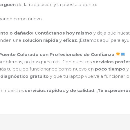
carguen
de la reparación y la puesta a punto.
onando como nuevo.
ento o dañado!
Contáctanos hoy mismo
y deja que nues
inden una
solución rápida
y
eficaz
. ¡Estamos aquí para ay
Puente Colorado con Profesionales de Confianza
 problemas, no busques más. Con nuestros
servicios profe
drás tu equipo funcionando como nuevo en
poco tiempo
y
n
diagnóstico gratuito
y que tu laptop vuelva a funcionar 
on nuestros
servicios rápidos y de calidad
.
¡Te esperamos