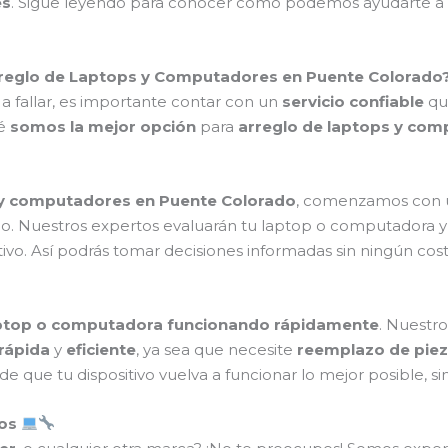
es
. Sigue leyendo para conocer cómo podemos ayudarte a
Arreglo de Laptops y Computadores en Puente Colorado
fallar, es importante contar con un
servicio confiable
qu
ué
somos la mejor opción
para
arreglo de laptops y co
 y computadores en Puente Colorado
, comenzamos con
o. Nuestros expertos evaluarán tu laptop o computadora y
ivo. Así podrás tomar decisiones informadas sin ningún costo 
aptop o computadora funcionando rápidamente
. Nuestr
rápida
y
eficiente
, ya sea que necesite
reemplazo de pie
e que tu dispositivo vuelva a funcionar lo mejor posible, 
los