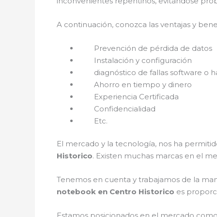
inconvenientes repentinos, evitándose prob
A continuación, conozca las ventajas y bene
Prevención de pérdida de datos
Instalación y configuración
diagnóstico de fallas software o h
Ahorro en tiempo y dinero
Experiencia Certificada
Confidencialidad
Etc.
El mercado y la tecnología, nos ha permitid
Historico
. Existen muchas marcas en el me
Tenemos en cuenta y trabajamos de la mano c
notebook en Centro Historico
es proporci
Estamos posicionados en el mercado como 