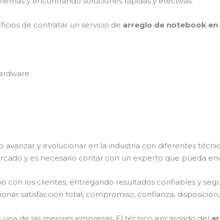
lemas y encontrando soluciones rápidas y efectivas.
ficios de contratar un servicio de
arreglo de notebook en 
ardware.
o avanzar y evolucionar en la industria con diferentes técn
rcado y es necesario contar con un experto que pueda enc
on los clientes, entregando resultados confiables y seguro
onar satisfacción total, compromiso, confianza, disposición,
una de las mejores empresas. El técnico encargado del
ar