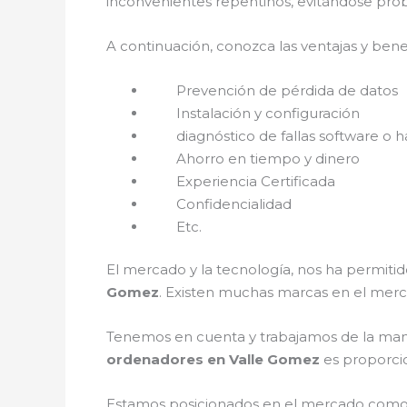
inconvenientes repentinos, evitándose prob
A continuación, conozca las ventajas y bene
Prevención de pérdida de datos
Instalación y configuración
diagnóstico de fallas software o h
Ahorro en tiempo y dinero
Experiencia Certificada
Confidencialidad
Etc.
El mercado y la tecnología, nos ha permitid
Gomez
. Existen muchas marcas en el merc
Tenemos en cuenta y trabajamos de la mano c
ordenadores en Valle Gomez
es proporcio
Estamos posicionados en el mercado como 