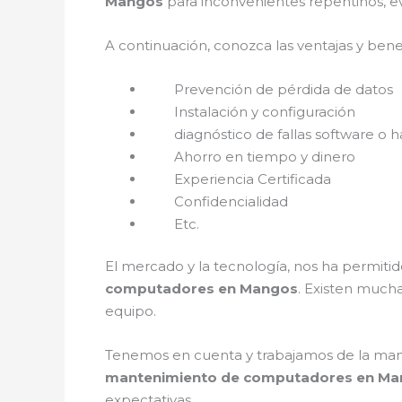
Mangos
para inconvenientes repentinos, e
A continuación, conozca las ventajas y bene
Prevención de pérdida de datos
Instalación y configuración
diagnóstico de fallas software o h
Ahorro en tiempo y dinero
Experiencia Certificada
Confidencialidad
Etc.
El mercado y la tecnología, nos ha permitid
computadores en Mangos
. Existen much
equipo.
Tenemos en cuenta y trabajamos de la mano c
mantenimiento de computadores en M
expectativas.