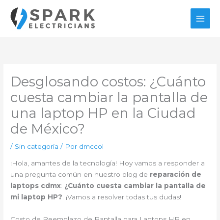
Ir
al
contenido
Desglosando costos: ¿Cuánto
cuesta cambiar la pantalla de
una laptop HP en la Ciudad
de México?
/
Sin categoría
/ Por
dmccol
¡Hola, amantes de la tecnología! Hoy vamos a responder a
una pregunta común en nuestro blog de
reparación de
laptops cdmx
:
¿Cuánto cuesta cambiar la pantalla de
mi laptop HP?
. ¡Vamos a resolver todas tus dudas!
Costo de Reemplazo de Pantalla para Laptops HP en