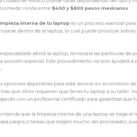
a Ciudad de México puede variar dependiendo del tipo y m
to promedio ronda entre
$400 y $800 pesos mexicanos
.
limpieza interna de tu laptop
es un proceso esencial para
mularse dentro de la laptop, lo cual puede provocar sobr
 especializado abrirá la laptop, removerá las partículas de
 solución especial. Este procedimiento no solo ayudará a 
.
s opciones disponibles para este servicio en el contexto de
entras que otros requieren que lleves tu laptop a su taller.
ajando con un profesional certificado para garantizar que
omienda que la limpieza interna de una laptop se haga al m
ara juegos o tareas que exigen mucho del procesador, pued