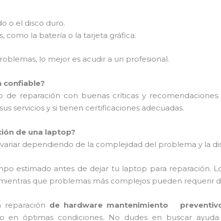
o o el disco duro.
omo la batería o la tarjeta gráfica.
oblemas, lo mejor es acudir a un profesional.
n confiable?
io de reparación con buenas críticas y recomendaciones.
sus servicios y si tienen certificaciones adecuadas.
ción de una laptop?
ariar dependiendo de la complejidad del problema y la dis
mpo estimado antes de dejar tu laptop para reparación. 
, mientras que problemas más complejos pueden requerir dí
n reparación
de hardware mantenimiento preventivo
o en óptimas condiciones. No dudes en buscar ayuda p