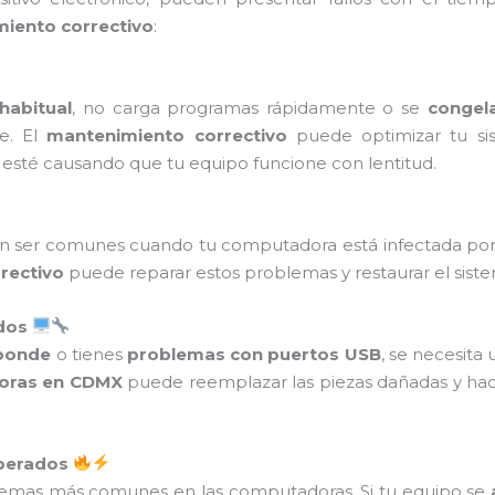
iento correctivo
:
habitual
, no carga programas rápidamente o se
congel
e. El
mantenimiento correctivo
puede optimizar tu si
 esté causando que tu equipo funcione con lentitud.
 ser comunes cuando tu computadora está infectada po
rectivo
puede reparar estos problemas y restaurar el siste
ados
sponde
o tienes
problemas con puertos USB
, se necesita
doras en CDMX
puede reemplazar las piezas dañadas y ha
sperados
lemas más comunes en las computadoras. Si tu equipo se