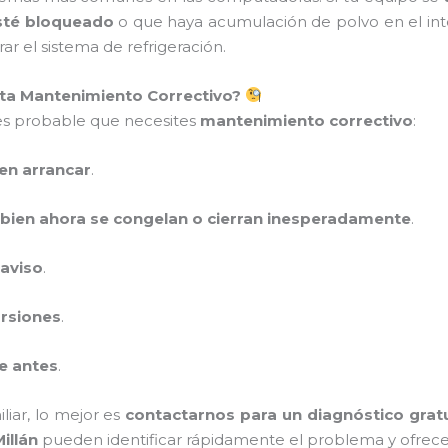
esté bloqueado
o que haya acumulación de polvo en el int
ar el sistema de refrigeración.
ta Mantenimiento Correctivo?
 es probable que necesites
mantenimiento correctivo
:
en arrancar
.
bien ahora se congelan o cierran inesperadamente
.
 aviso
.
orsiones
.
e antes
.
liar, lo mejor es
contactarnos para un diagnóstico grat
illán
pueden identificar rápidamente el problema y ofrece