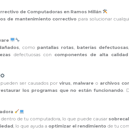
rrectivo de Computadoras en Ramos Millán
ios de mantenimiento correctivo
para solucionar cualq
ware
dañados
, como
pantallas rotas
,
baterías defectuosas
iezas
defectuosas con
componentes de alta calidad
pueden ser causados por
virus
,
malware
o
archivos co
restaurar los programas que no están funcionando
. 
tadora
dentro de tu computadora, lo que puede causar
sobreca
iedad
, lo que ayuda a
optimizar el rendimiento
de tu com