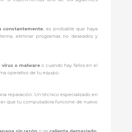
a constantemente
, es probable que haya
stema, eliminar programas no deseados y
r
virus o malware
o cuando hay fallos en el
ma operativo de tu equipo.
 una reparación. Un técnico especializado en
cer que tu computadora funcione de nuevo
apaga sin razón
o se
calienta demasiado
,