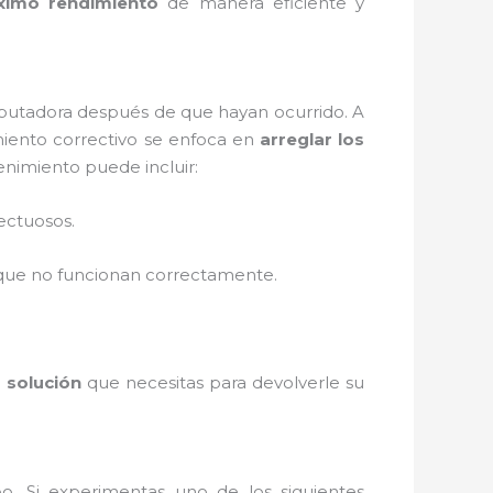
ximo rendimiento
de manera eficiente y
utadora después de que hayan ocurrido. A
miento correctivo se enfoca en
arreglar los
imiento puede incluir:
fectuosos.
s que no funcionan correctamente.
a
solución
que necesitas para devolverle su
o. Si experimentas uno de los siguientes