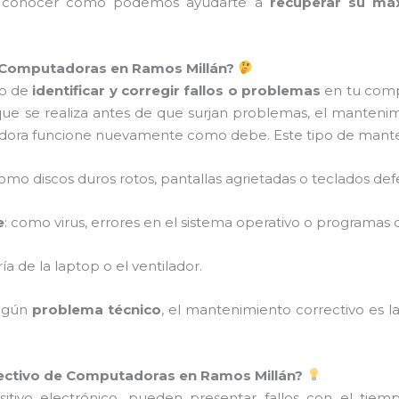
ra conocer cómo podemos ayudarte a
recuperar su má
e Computadoras en Ramos Millán?
so de
identificar y corregir fallos o problemas
en tu comp
que se realiza antes de que surjan problemas, el manteni
ora funcione nuevamente como debe. Este tipo de manten
como discos duros rotos, pantallas agrietadas o teclados de
e
: como virus, errores en el sistema operativo o programa
ía de la laptop o el ventilador.
algún
problema técnico
, el mantenimiento correctivo es l
ectivo de Computadoras en Ramos Millán?
itivo electrónico, pueden presentar fallos con el tiemp