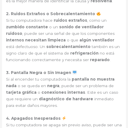
es la mejor manera de identificar la causa y
resolverla
.
2. Ruidos Extraños o Sobrecalentamiento
Si tu computadora hace
ruidos extraños
, como un
zumbido constante
o un
sonido de ventilador
ruidoso
, puede ser una señal de que los componentes
internos necesitan limpieza
o que
algún ventilador
está defectuoso. Un
sobrecalentamiento
también es un
signo claro de que el sistema de
refrigeración
no está
funcionando correctamente y necesita ser
reparado
.
3. Pantalla Negra o Sin Imagen
Si al encender tu computadora la
pantalla no muestra
nada
o se queda en
negra
, puede ser un problema de
tarjeta gráfica
o
conexiones internas
. Este es un caso
que requiere un
diagnóstico de hardware
inmediato
para evitar daños mayores.
4. Apagados Inesperados
Si tu computadora se apaga sin previo aviso, puede ser una