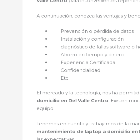
Valle Centro
para inconvenientes repentino
A continuación, conozca las ventajas y bene
Prevención o pérdida de datos
Instalación y configuración
diagnóstico de fallas software o h
Ahorro en tiempo y dinero
Experiencia Certificada
Confidencialidad
Etc.
El mercado y la tecnología, nos ha permitid
domicilio en Del Valle Centro
. Existen mu
equipo.
Tenemos en cuenta y trabajamos de la mano c
mantenimiento de laptop a domicilio en 
las expectativas.