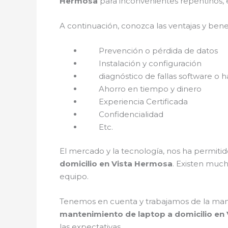
Hermosa
para inconvenientes repentinos, 
A continuación, conozca las ventajas y bene
Prevención o pérdida de datos
Instalación y configuración
diagnóstico de fallas software o h
Ahorro en tiempo y dinero
Experiencia Certificada
Confidencialidad
Etc.
El mercado y la tecnología, nos ha permitid
domicilio en Vista Hermosa
. Existen muc
equipo.
Tenemos en cuenta y trabajamos de la mano c
mantenimiento de laptop a domicilio en
las expectativas.