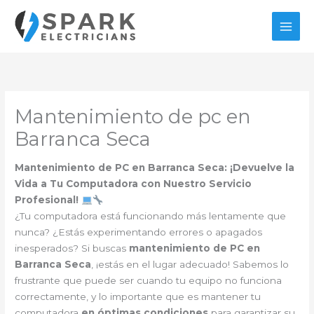
Ir
al
contenido
Mantenimiento de pc en
Barranca Seca
Mantenimiento de PC en Barranca Seca: ¡Devuelve la
Vida a Tu Computadora con Nuestro Servicio
Profesional!
¿Tu computadora está funcionando más lentamente que
nunca? ¿Estás experimentando errores o apagados
inesperados? Si buscas
mantenimiento de PC en
Barranca Seca
, ¡estás en el lugar adecuado! Sabemos lo
frustrante que puede ser cuando tu equipo no funciona
correctamente, y lo importante que es mantener tu
computadora
en óptimas condiciones
para garantizar su