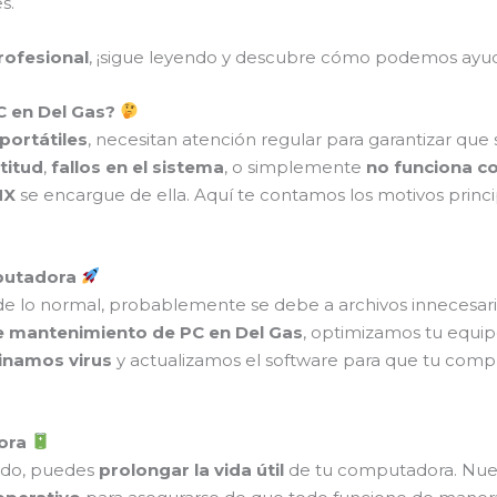
s.
profesional
, ¡sigue leyendo y descubre cómo podemos ayud
C en Del Gas?
portátiles
, necesitan atención regular para garantizar que
titud
,
fallos en el sistema
, o simplemente
no funciona c
MX
se encargue de ella. Aquí te contamos los motivos princ
mputadora
e lo normal, probablemente se debe a archivos innecesario
de mantenimiento de PC en Del Gas
, optimizamos tu equi
inamos virus
y actualizamos el software para que tu comp
dora
do, puedes
prolongar la vida útil
de tu computadora. Nuest