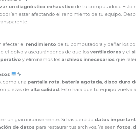
izar un diagnóstico exhaustivo
de tu computadora. Esto no
odrían estar afectando el rendimiento de tu equipo. Despué
ransparente.
afectar el
rendimiento
de tu computadora y dañar los c
do el polvo y asegurándonos de que los
ventiladores
y el
s
perativo
y eliminamos los
archivos innecesarios
que ralen
osos
as, como una
pantalla rota
,
batería agotada
,
disco duro 
on piezas de
alta calidad
. Esto hará que tu equipo vuelva 
er un gran inconveniente. Si has perdido
datos important
ación de datos
para restaurar tus archivos. Ya sean
fotos
,
d