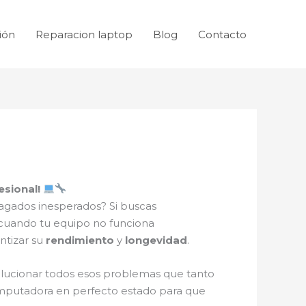
ión
Reparacion laptop
Blog
Contacto
esional!
gados inesperados? Si buscas
r cuando tu equipo no funciona
ntizar su
rendimiento
y
longevidad
.
ucionar todos esos problemas que tanto
mputadora en perfecto estado para que