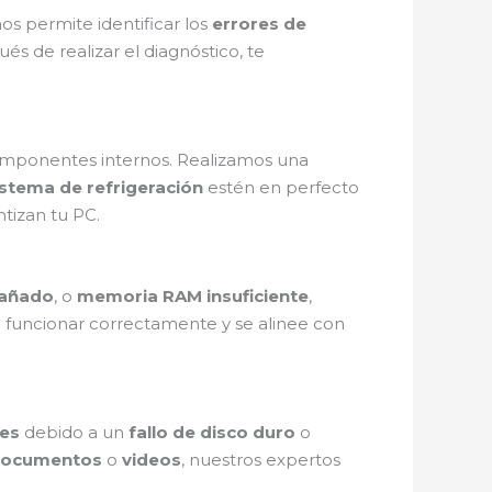
s permite identificar los
errores de
s de realizar el diagnóstico, te
omponentes internos. Realizamos una
istema de refrigeración
estén en perfecto
tizan tu PC.
dañado
, o
memoria RAM insuficiente
,
a funcionar correctamente y se alinee con
es
debido a un
fallo de disco duro
o
ocumentos
o
videos
, nuestros expertos