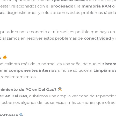
 estar relacionados con el
procesador
, la
memoria RAM
o 
Gas
, diagnosticamos y solucionamos estos problemas rápid
utadora no se conecta a Internet, es posible que haya un
cializamos en resolver estos problemas de
conectividad
y 
to
se calienta más de lo normal, es una señal de que el
sistem
añar
componentes internos
si no se soluciona.
Limpiamos 
brecalentamientos.
nimiento de PC en Del Gas?
C en Del Gas
, cubrimos una amplia variedad de reparacio
ostramos algunos de los servicios más comunes que ofre
 Software