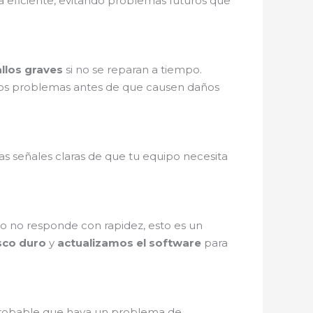
 eficiente, evitando problemas futuros que
allos graves
si no se reparan a tiempo.
os problemas antes de que causen daños
as señales claras de que tu equipo necesita
ivo no responde con rapidez, esto es un
sco duro
y
actualizamos el software
para
probable que haya un problema de