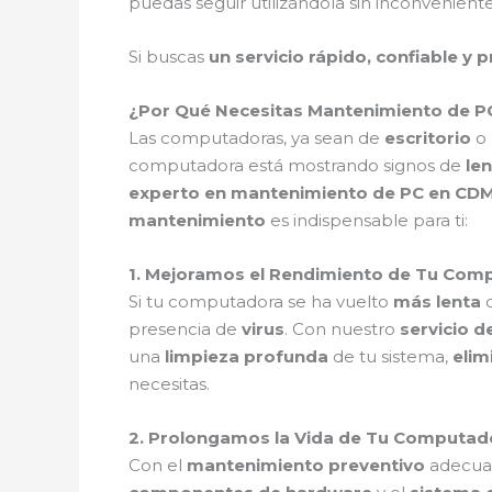
puedas seguir utilizándola sin inconveniente
Si buscas
un servicio rápido, confiable y 
¿Por Qué Necesitas Mantenimiento de P
Las computadoras, ya sean de
escritorio
o
computadora está mostrando signos de
len
experto en mantenimiento de PC en CD
mantenimiento
es indispensable para ti:
1. Mejoramos el Rendimiento de Tu Co
Si tu computadora se ha vuelto
más lenta
d
presencia de
virus
. Con nuestro
servicio 
una
limpieza profunda
de tu sistema,
elim
necesitas.
2. Prolongamos la Vida de Tu Computa
Con el
mantenimiento preventivo
adecua