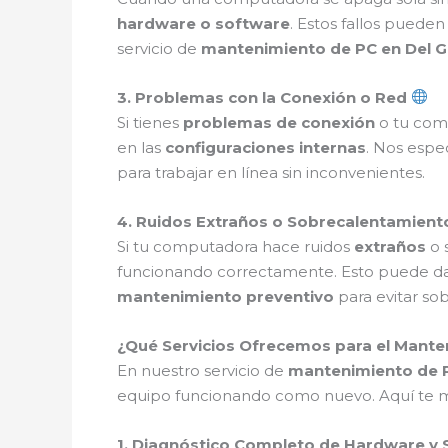
hardware o software
. Estos fallos pueden
servicio de
mantenimiento de PC en Del 
3. Problemas con la Conexión o Red
Si tienes
problemas de conexión
o tu comp
en las
configuraciones internas
. Nos espe
para trabajar en línea sin inconvenientes.
4. Ruidos Extraños o Sobrecalentamien
Si tu computadora hace ruidos
extraños
o 
funcionando correctamente. Esto puede d
mantenimiento preventivo
para evitar so
¿Qué Servicios Ofrecemos para el Mante
En nuestro servicio de
mantenimiento de P
equipo funcionando como nuevo. Aquí te m
1. Diagnóstico Completo de Hardware y