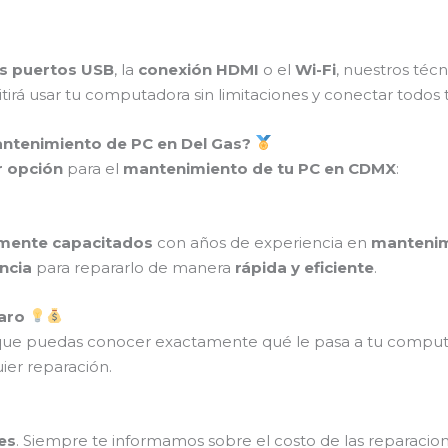
s puertos USB
, la
conexión HDMI
o el
Wi-Fi
, nuestros téc
itirá usar tu computadora sin limitaciones y conectar todos t
Mantenimiento de PC en Del Gas?
 opción
para el
mantenimiento de tu PC en CDMX
:
amente capacitados
con años de experiencia en
mantenim
ncia
para repararlo de manera
rápida y eficiente
.
laro
que puedas conocer exactamente qué le pasa a tu comput
ier reparación.
es
. Siempre te informamos sobre el costo de las reparaci