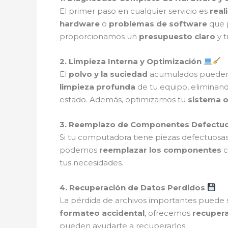
El primer paso en cualquier servicio es
real
hardware
o
problemas de software
que p
proporcionamos un
presupuesto claro
y t
2. Limpieza Interna y Optimización
El
polvo y la suciedad
acumulados pueden 
limpieza profunda
de tu equipo, eliminan
estado. Además, optimizamos tu
sistema o
3. Reemplazo de Componentes Defectu
Si tu computadora tiene piezas defectuos
podemos
reemplazar los componentes
c
tus necesidades.
4. Recuperación de Datos Perdidos
La pérdida de archivos importantes puede s
formateo accidental
, ofrecemos
recuper
pueden ayudarte a recuperarlos.