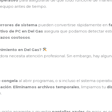
operativo
para asegurarse de que todo funcione de manera
 equipo antes de tiempo.
errores de sistema
pueden convertirse rápidamente en
f
ivo de PC en Del Gas
asegura que podamos detectar est
azos costosos
.
nimiento en Del Gas?
dora necesita atención profesional. Sin embargo, hay algun
e congela
al abrir programas, o si incluso el sistema operat
zación
.
Eliminamos archivos temporales
, limpiamos tu
di
.
n razón aparente o muestra
pantallas azules
de error, es 