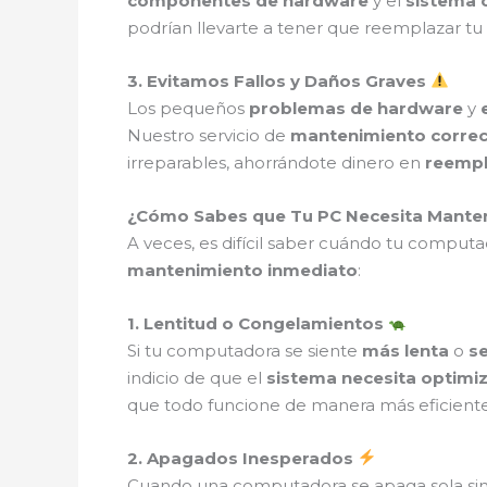
componentes de hardware
y el
sistema 
podrían llevarte a tener que reemplazar tu
3. Evitamos Fallos y Daños Graves
Los pequeños
problemas de hardware
y
Nuestro servicio de
mantenimiento correct
irreparables, ahorrándote dinero en
reempl
¿Cómo Sabes que Tu PC Necesita Mante
A veces, es difícil saber cuándo tu computa
mantenimiento inmediato
:
1. Lentitud o Congelamientos
Si tu computadora se siente
más lenta
o
s
indicio de que el
sistema necesita optimi
que todo funcione de manera más eficiente
2. Apagados Inesperados
Cuando una computadora se apaga sola si