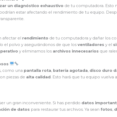
izar un diagnóstico exhaustivo
de tu computadora. Esto no
odrían estar afectando el rendimiento de tu equipo. Despué
ransparente.
afectar el
rendimiento
de tu computadora y dañar los c
do el polvo y asegurándonos de que los
ventiladores
y el
s
perativo
y eliminamos los
archivos innecesarios
que ralen
osos
as, como una
pantalla rota
,
batería agotada
,
disco duro 
on piezas de
alta calidad
. Esto hará que tu equipo vuelva 
er un gran inconveniente. Si has perdido
datos important
ación de datos
para restaurar tus archivos. Ya sean
fotos
,
d