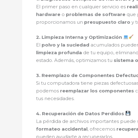
El primer paso en cualquier servicio es
real
hardware
o
problemas de software
que p
proporcionamos un
presupuesto claro
y t
2. Limpieza Interna y Optimización
El
polvo y la suciedad
acumulados pueden 
limpieza profunda
de tu equipo, eliminan
estado. Además, optimizamos tu
sistema o
3. Reemplazo de Componentes Defectu
Si tu computadora tiene piezas defectuos
podemos
reemplazar los componentes
c
tus necesidades.
4. Recuperación de Datos Perdidos
La pérdida de archivos importantes puede s
formateo accidental
, ofrecemos
recuper
pueden ayudarte a recuperarlos.