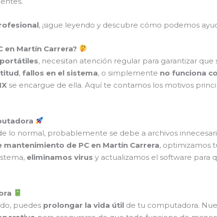
ientes.
profesional
, ¡sigue leyendo y descubre cómo podemos ayud
 en Martín Carrera?
portátiles
, necesitan atención regular para garantizar que
titud
,
fallos en el sistema
, o simplemente
no funciona c
MX
se encargue de ella. Aquí te contamos los motivos princ
mputadora
e lo normal, probablemente se debe a archivos innecesario
de mantenimiento de PC en Martín Carrera
, optimizamos 
istema,
eliminamos virus
y actualizamos el software para 
dora
do, puedes
prolongar la vida útil
de tu computadora. Nuest