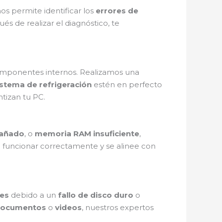
s permite identificar los
errores de
s de realizar el diagnóstico, te
omponentes internos. Realizamos una
istema de refrigeración
estén en perfecto
tizan tu PC.
dañado
, o
memoria RAM insuficiente
,
a funcionar correctamente y se alinee con
es
debido a un
fallo de disco duro
o
ocumentos
o
videos
, nuestros expertos