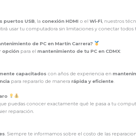
s puertos USB
, la
conexión HDMI
o el
Wi-Fi
, nuestros téc
itirá usar tu computadora sin limitaciones y conectar todos t
antenimiento de PC en Martín Carrera?
 opción
para el
mantenimiento de tu PC en CDMX
:
amente capacitados
con años de experiencia en
mantenim
ncia
para repararlo de manera
rápida y eficiente
.
laro
que puedas conocer exactamente qué le pasa a tu comput
ier reparación.
es
. Siempre te informamos sobre el costo de las reparaci