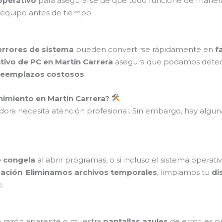
operativo
para asegurarse de que todo funcione de manera
 equipo antes de tiempo.
errores de sistema
pueden convertirse rápidamente en
f
ivo de PC en Martín Carrera
asegura que podamos detect
reemplazos costosos
.
imiento en Martín Carrera?
dora necesita atención profesional. Sin embargo, hay algun
e congela
al abrir programas, o si incluso el sistema operat
zación
.
Eliminamos archivos temporales
, limpiamos tu
di
.
n razón aparente o muestra
pantallas azules
de error, es 