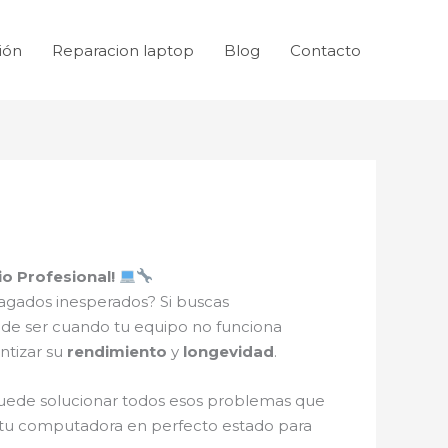
ión
Reparacion laptop
Blog
Contacto
io Profesional!
gados inesperados? Si buscas
uede ser cuando tu equipo no funciona
ntizar su
rendimiento
y
longevidad
.
ede solucionar todos esos problemas que
tu computadora en perfecto estado para