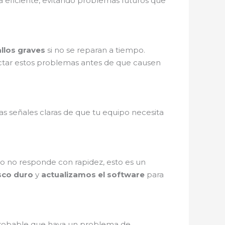
 eficiente, evitando problemas futuros que
allos graves
si no se reparan a tiempo.
ar estos problemas antes de que causen
as señales claras de que tu equipo necesita
ivo no responde con rapidez, esto es un
sco duro
y
actualizamos el software
para
probable que haya un problema de