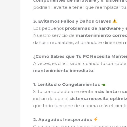
componentes de hardware
y el
sistema 
podrían llevarte a tener que reemplazar tu
3. Evitamos Fallos y Daños Graves
Los pequeños
problemas de hardware
y
Nuestro servicio de
mantenimiento correct
daños irreparables, ahorrándote dinero en
¿Cómo Sabes que Tu PC Necesita Manten
A veces, es difícil saber cuándo tu computa
mantenimiento inmediato
:
1. Lentitud o Congelamientos
Si tu computadora se siente
más lenta
o
s
indicio de que el
sistema necesita optimi
que todo funcione de manera más eficiente
2. Apagados Inesperados
Cuando una computadora se apaga sola si