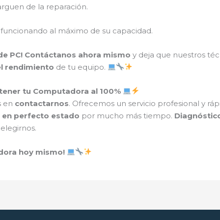
rguen de la reparación.
 funcionando al máximo de su capacidad.
de PC!
Contáctanos ahora mismo
y deja que nuestros té
el rendimiento
de tu equipo.
tener tu Computadora al 100%
s en
contactarnos
. Ofrecemos un servicio profesional y rá
é
en perfecto estado
por mucho más tiempo.
Diagnóstico
elegirnos.
adora hoy mismo!