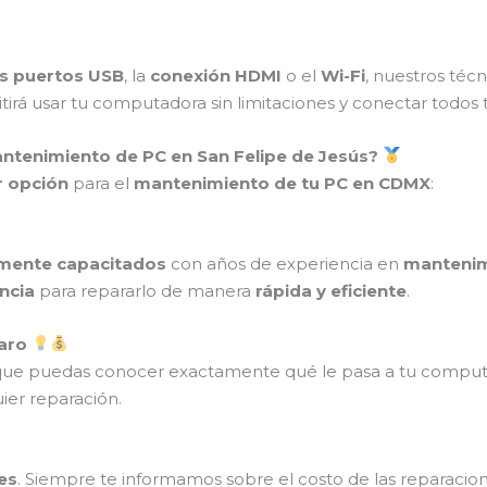
s puertos USB
, la
conexión HDMI
o el
Wi-Fi
, nuestros téc
itirá usar tu computadora sin limitaciones y conectar todos t
antenimiento de PC en San Felipe de Jesús?
 opción
para el
mantenimiento de tu PC en CDMX
:
amente capacitados
con años de experiencia en
mantenim
ncia
para repararlo de manera
rápida y eficiente
.
laro
que puedas conocer exactamente qué le pasa a tu comput
ier reparación.
es
. Siempre te informamos sobre el costo de las reparaci