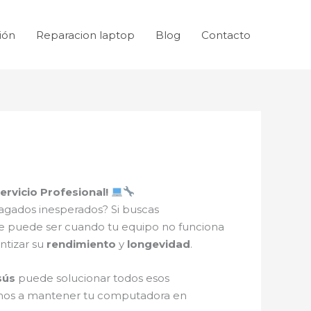
ión
Reparacion laptop
Blog
Contacto
ervicio Profesional!
gados inesperados? Si buscas
que puede ser cuando tu equipo no funciona
ntizar su
rendimiento
y
longevidad
.
sús
puede solucionar todos esos
amos a mantener tu computadora en