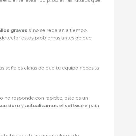
 eficiente, evitando problemas futuros que
allos graves
si no se reparan a tiempo.
etectar estos problemas antes de que
as señales claras de que tu equipo necesita
ivo no responde con rapidez, esto es un
sco duro
y
actualizamos el software
para
probable que haya un problema de