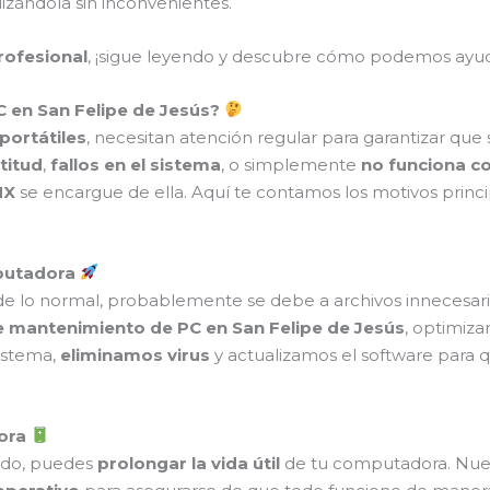
izándola sin inconvenientes.
profesional
, ¡sigue leyendo y descubre cómo podemos ayud
 en San Felipe de Jesús?
portátiles
, necesitan atención regular para garantizar que
titud
,
fallos en el sistema
, o simplemente
no funciona c
MX
se encargue de ella. Aquí te contamos los motivos princ
mputadora
e lo normal, probablemente se debe a archivos innecesario
de mantenimiento de PC en San Felipe de Jesús
, optimiz
istema,
eliminamos virus
y actualizamos el software para 
dora
do, puedes
prolongar la vida útil
de tu computadora. Nuest