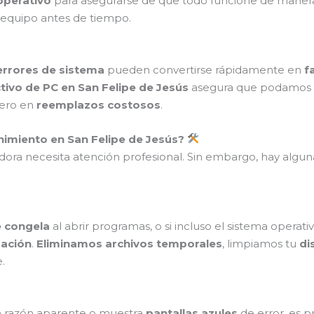
operativo
para asegurarse de que todo funcione de manera
 equipo antes de tiempo.
errores de sistema
pueden convertirse rápidamente en
f
ivo de PC en San Felipe de Jesús
asegura que podamos d
nero en
reemplazos costosos
.
imiento en San Felipe de Jesús?
dora necesita atención profesional. Sin embargo, hay algun
e congela
al abrir programas, o si incluso el sistema operat
zación
.
Eliminamos archivos temporales
, limpiamos tu
di
.
n razón aparente o muestra
pantallas azules
de error, es 