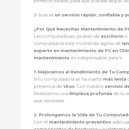
perfecto estado para que puedas seguir util
Si buscas
un servicio rápido, confiable y 
¿Por Qué Necesitas Mantenimiento de PC
Las computadoras, ya sean de
escritorio
o
computadora está mostrando signos de
len
experto en mantenimiento de PC en CD
mantenimiento
es indispensable para ti:
1. Mejoramos el Rendimiento de Tu Co
Si tu computadora se ha vuelto
más lenta
d
presencia de
virus
. Con nuestro
servicio 
Realizamos una
limpieza profunda
de tu s
que necesitas.
2. Prolongamos la Vida de Tu Computa
Con el
mantenimiento preventivo
adecua