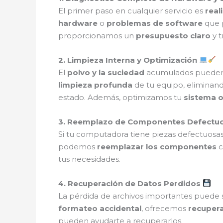
El primer paso en cualquier servicio es
real
hardware
o
problemas de software
que p
proporcionamos un
presupuesto claro
y t
2. Limpieza Interna y Optimización
El
polvo y la suciedad
acumulados pueden 
limpieza profunda
de tu equipo, eliminan
estado. Además, optimizamos tu
sistema o
3. Reemplazo de Componentes Defectu
Si tu computadora tiene piezas defectuos
podemos
reemplazar los componentes
c
tus necesidades.
4. Recuperación de Datos Perdidos
La pérdida de archivos importantes puede s
formateo accidental
, ofrecemos
recuper
pueden ayudarte a recuperarlos.