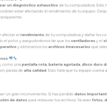
izar un diagnóstico exhaustivo
de tu computadora. Esto no
odrían estar afectando el rendimiento de tu equipo. Despué
ransparente.
afectar el
rendimiento
de tu computadora y dañar los c
do el polvo y asegurándonos de que los
ventiladores
y el
s
perativo
y eliminamos los
archivos innecesarios
que ralen
osos
as, como una
pantalla rota
,
batería agotada
,
disco duro 
on piezas de
alta calidad
. Esto hará que tu equipo vuelva 
er un gran inconveniente. Si has perdido
datos important
ación de datos
para restaurar tus archivos. Ya sean
fotos
,
d