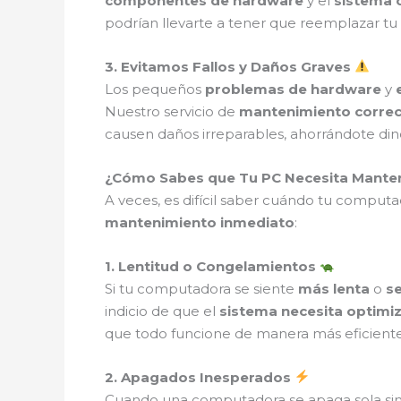
componentes de hardware
y el
sistema 
podrían llevarte a tener que reemplazar tu
3. Evitamos Fallos y Daños Graves
Los pequeños
problemas de hardware
y
Nuestro servicio de
mantenimiento correct
causen daños irreparables, ahorrándote di
¿Cómo Sabes que Tu PC Necesita Manten
A veces, es difícil saber cuándo tu computa
mantenimiento inmediato
:
1. Lentitud o Congelamientos
Si tu computadora se siente
más lenta
o
s
indicio de que el
sistema necesita optimi
que todo funcione de manera más eficiente
2. Apagados Inesperados
Cuando una computadora se apaga sola si