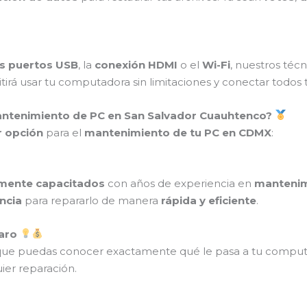
s puertos USB
, la
conexión HDMI
o el
Wi-Fi
, nuestros téc
itirá usar tu computadora sin limitaciones y conectar todos t
Mantenimiento de PC en San Salvador Cuauhtenco?
 opción
para el
mantenimiento de tu PC en CDMX
:
amente capacitados
con años de experiencia en
mantenim
ncia
para repararlo de manera
rápida y eficiente
.
laro
que puedas conocer exactamente qué le pasa a tu comput
ier reparación.