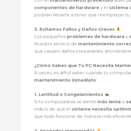
Con el
mantenimiento preventivo
adecua
componentes de hardware
y el
sistema 
podrían llevarte a tener que reemplazar tu
3. Evitamos Fallos y Daños Graves
Los pequeños
problemas de hardware
y
Nuestro servicio de
mantenimiento correc
que causen daños irreparables, ahorrándot
¿Cómo Sabes que Tu PC Necesita Mante
A veces, es difícil saber cuándo tu computa
mantenimiento inmediato
:
1. Lentitud o Congelamientos
Si tu computadora se siente
más lenta
o
s
indicio de que el
sistema necesita optimi
que todo funcione de manera más eficiente
2. Apagados Inesperados