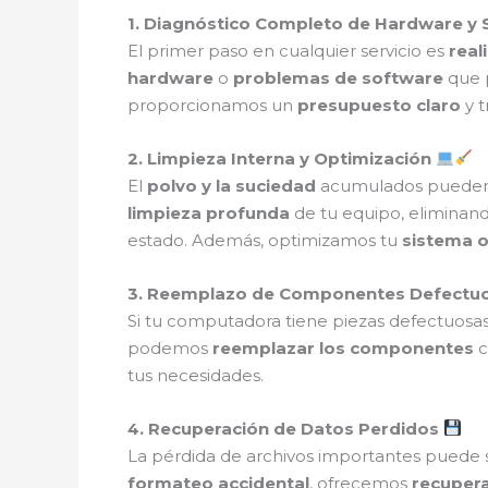
1. Diagnóstico Completo de Hardware y
El primer paso en cualquier servicio es
real
hardware
o
problemas de software
que p
proporcionamos un
presupuesto claro
y t
2. Limpieza Interna y Optimización
El
polvo y la suciedad
acumulados pueden 
limpieza profunda
de tu equipo, eliminan
estado. Además, optimizamos tu
sistema o
3. Reemplazo de Componentes Defectu
Si tu computadora tiene piezas defectuos
podemos
reemplazar los componentes
c
tus necesidades.
4. Recuperación de Datos Perdidos
La pérdida de archivos importantes puede s
formateo accidental
, ofrecemos
recuper