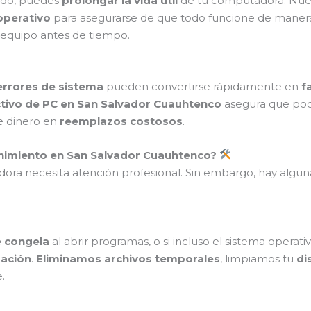
do, puedes
prolongar la vida útil
de tu computadora. Nuest
operativo
para asegurarse de que todo funcione de manera
 equipo antes de tiempo.
errores de sistema
pueden convertirse rápidamente en
f
tivo de PC en San Salvador Cuauhtenco
asegura que pod
e dinero en
reemplazos costosos
.
nimiento en San Salvador Cuauhtenco?
dora necesita atención profesional. Sin embargo, hay algun
e congela
al abrir programas, o si incluso el sistema operat
zación
.
Eliminamos archivos temporales
, limpiamos tu
di
.