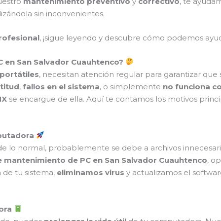
uestro
mantenimiento preventivo
y
correctivo
, te ayud
izándola sin inconvenientes.
profesional
, ¡sigue leyendo y descubre cómo podemos ayud
C en San Salvador Cuauhtenco?
portátiles
, necesitan atención regular para garantizar que
titud
,
fallos en el sistema
, o simplemente
no funciona c
MX
se encargue de ella. Aquí te contamos los motivos princ
mputadora
e lo normal, probablemente se debe a archivos innecesario
de mantenimiento de PC en San Salvador Cuauhtenco
, o
a
de tu sistema,
eliminamos virus
y actualizamos el softwa
dora