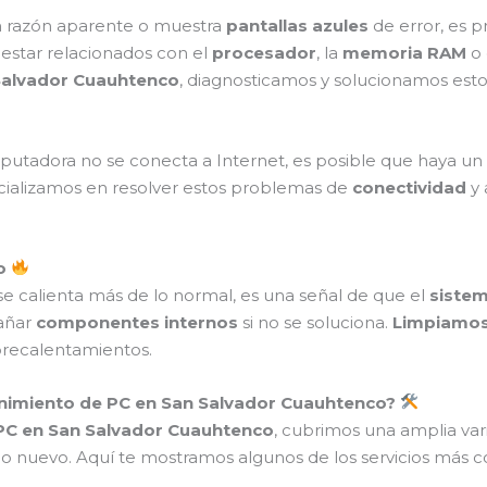
n razón aparente o muestra
pantallas azules
de error, es 
 estar relacionados con el
procesador
, la
memoria RAM
o 
Salvador Cuauhtenco
, diagnosticamos y solucionamos est
utadora no se conecta a Internet, es posible que haya un
cializamos en resolver estos problemas de
conectividad
y 
to
se calienta más de lo normal, es una señal de que el
sistem
añar
componentes internos
si no se soluciona.
Limpiamos 
brecalentamientos.
enimiento de PC en San Salvador Cuauhtenco?
PC en San Salvador Cuauhtenco
, cubrimos una amplia va
 nuevo. Aquí te mostramos algunos de los servicios más