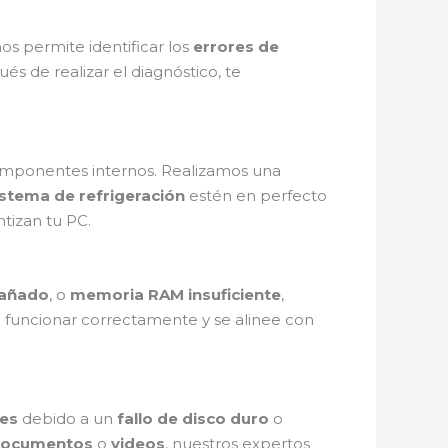
s permite identificar los
errores de
s de realizar el diagnóstico, te
omponentes internos. Realizamos una
istema de refrigeración
estén en perfecto
tizan tu PC.
dañado
, o
memoria RAM insuficiente
,
a funcionar correctamente y se alinee con
es
debido a un
fallo de disco duro
o
ocumentos
o
videos
, nuestros expertos