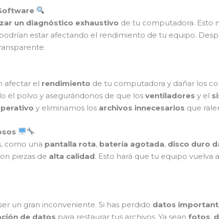
 Software
izar un diagnóstico exhaustivo
de tu computadora. Esto no
odrían estar afectando el rendimiento de tu equipo. Despué
ransparente.
afectar el
rendimiento
de tu computadora y dañar los c
do el polvo y asegurándonos de que los
ventiladores
y el
s
perativo
y eliminamos los
archivos innecesarios
que ralen
osos
as, como una
pantalla rota
,
batería agotada
,
disco duro 
on piezas de
alta calidad
. Esto hará que tu equipo vuelva 
er un gran inconveniente. Si has perdido
datos important
ación de datos
para restaurar tus archivos. Ya sean
fotos
,
d