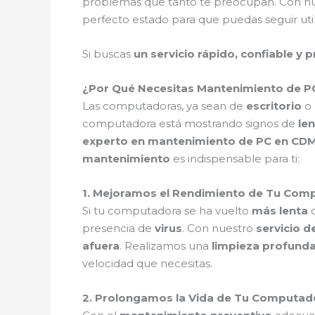
problemas que tanto te preocupan. Con n
perfecto estado para que puedas seguir util
Si buscas
un servicio rápido, confiable y 
¿Por Qué Necesitas Mantenimiento de P
Las computadoras, ya sean de
escritorio
o
computadora está mostrando signos de
len
experto en mantenimiento de PC en CD
mantenimiento
es indispensable para ti:
1. Mejoramos el Rendimiento de Tu Co
Si tu computadora se ha vuelto
más lenta
d
presencia de
virus
. Con nuestro
servicio 
afuera
. Realizamos una
limpieza profund
velocidad que necesitas.
2. Prolongamos la Vida de Tu Computa