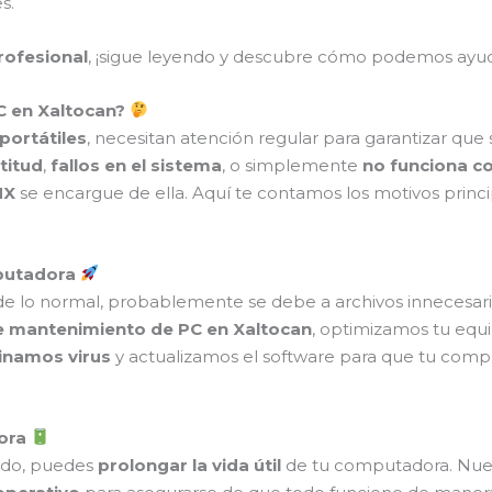
s.
profesional
, ¡sigue leyendo y descubre cómo podemos ayud
C en Xaltocan?
portátiles
, necesitan atención regular para garantizar que
titud
,
fallos en el sistema
, o simplemente
no funciona c
MX
se encargue de ella. Aquí te contamos los motivos princ
mputadora
e lo normal, probablemente se debe a archivos innecesario
de mantenimiento de PC en Xaltocan
, optimizamos tu equ
inamos virus
y actualizamos el software para que tu comp
dora
do, puedes
prolongar la vida útil
de tu computadora. Nuest