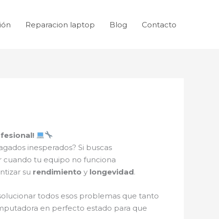
ión
Reparacion laptop
Blog
Contacto
fesional!
gados inesperados? Si buscas
er cuando tu equipo no funciona
ntizar su
rendimiento
y
longevidad
.
olucionar todos esos problemas que tanto
mputadora en perfecto estado para que