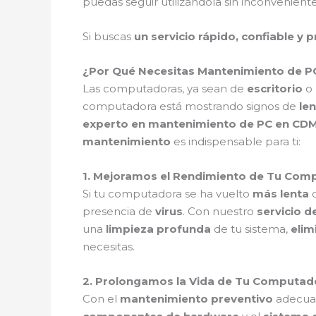
puedas seguir utilizándola sin inconveniente
Si buscas
un servicio rápido, confiable y 
¿Por Qué Necesitas Mantenimiento de P
Las computadoras, ya sean de
escritorio
o
computadora está mostrando signos de
len
experto en mantenimiento de PC en CD
mantenimiento
es indispensable para ti:
1. Mejoramos el Rendimiento de Tu Co
Si tu computadora se ha vuelto
más lenta
d
presencia de
virus
. Con nuestro
servicio 
una
limpieza profunda
de tu sistema,
elim
necesitas.
2. Prolongamos la Vida de Tu Computa
Con el
mantenimiento preventivo
adecua