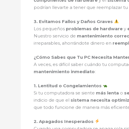
componentes de hardware
y el
sistema 
podrían llevarte a tener que reemplazar tu
3. Evitamos Fallos y Daños Graves
Los pequeños
problemas de hardware
y
Nuestro servicio de
mantenimiento correc
irreparables, ahorrándote dinero en
reempl
¿Cómo Sabes que Tu PC Necesita Mante
A veces, es difícil saber cuándo tu computa
mantenimiento inmediato
:
1. Lentitud o Congelamientos
Si tu computadora se siente
más lenta
o
s
indicio de que el
sistema necesita optimi
que todo funcione de manera más eficiente
2. Apagados Inesperados
Cuando una computadora se apaga sola si