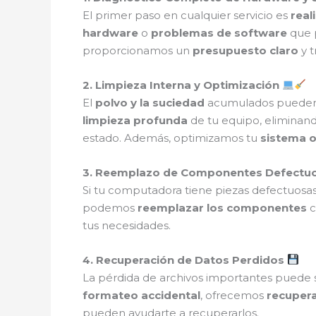
El primer paso en cualquier servicio es
real
hardware
o
problemas de software
que p
proporcionamos un
presupuesto claro
y t
2. Limpieza Interna y Optimización
El
polvo y la suciedad
acumulados pueden 
limpieza profunda
de tu equipo, eliminan
estado. Además, optimizamos tu
sistema o
3. Reemplazo de Componentes Defectu
Si tu computadora tiene piezas defectuos
podemos
reemplazar los componentes
c
tus necesidades.
4. Recuperación de Datos Perdidos
La pérdida de archivos importantes puede s
formateo accidental
, ofrecemos
recuper
pueden ayudarte a recuperarlos.