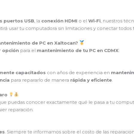
s puertos USB
, la
conexión HDMI
o el
Wi-Fi
, nuestros téc
itirá usar tu computadora sin limitaciones y conectar todos t
Mantenimiento de PC en Xaltocan?
 opción
para el
mantenimiento de tu PC en CDMX
:
amente capacitados
con años de experiencia en
mantenim
ncia
para repararlo de manera
rápida y eficiente
.
laro
que puedas conocer exactamente qué le pasa a tu comput
ier reparación.
es
. Siempre te informamos sobre el costo de las reparaci