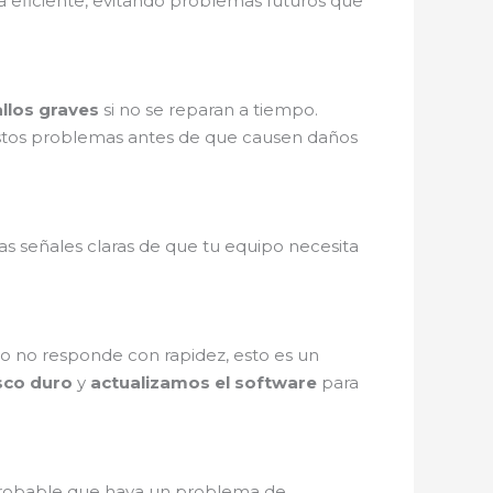
 eficiente, evitando problemas futuros que
allos graves
si no se reparan a tiempo.
tos problemas antes de que causen daños
as señales claras de que tu equipo necesita
ivo no responde con rapidez, esto es un
sco duro
y
actualizamos el software
para
probable que haya un problema de