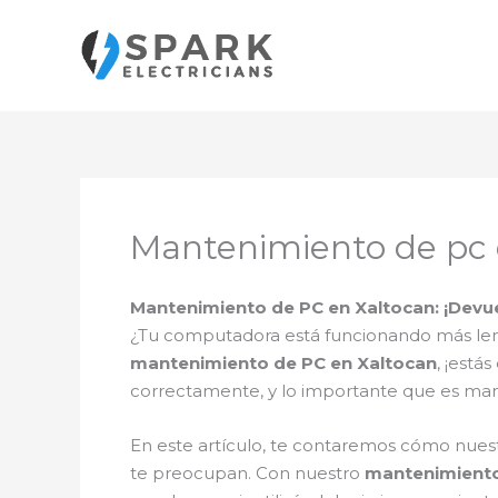
Ir
al
contenido
Mantenimiento de pc 
Mantenimiento de PC en Xaltocan: ¡Devue
¿Tu computadora está funcionando más len
mantenimiento de PC en Xaltocan
, ¡está
correctamente, y lo importante que es m
En este artículo, te contaremos cómo nuest
te preocupan. Con nuestro
mantenimiento