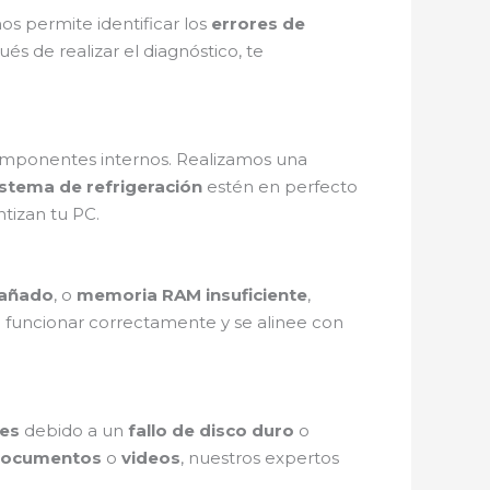
s permite identificar los
errores de
s de realizar el diagnóstico, te
omponentes internos. Realizamos una
istema de refrigeración
estén en perfecto
tizan tu PC.
dañado
, o
memoria RAM insuficiente
,
a funcionar correctamente y se alinee con
es
debido a un
fallo de disco duro
o
ocumentos
o
videos
, nuestros expertos