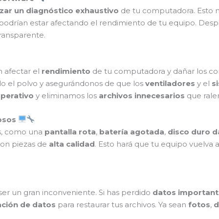
izar un diagnóstico exhaustivo
de tu computadora. Esto no
odrían estar afectando el rendimiento de tu equipo. Despué
ransparente.
afectar el
rendimiento
de tu computadora y dañar los c
do el polvo y asegurándonos de que los
ventiladores
y el
s
perativo
y eliminamos los
archivos innecesarios
que ralen
osos
as, como una
pantalla rota
,
batería agotada
,
disco duro 
on piezas de
alta calidad
. Esto hará que tu equipo vuelva 
er un gran inconveniente. Si has perdido
datos important
ación de datos
para restaurar tus archivos. Ya sean
fotos
,
d