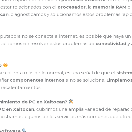
 estar relacionados con el
procesador
, la
memoria RAM
o 
ocan
, diagnosticamos y solucionamos estos problemas ráp
utadora no se conecta a Internet, es posible que haya un
cializamos en resolver estos problemas de
conectividad
y 
to
se calienta más de lo normal, es una señal de que el
sistem
añar
componentes internos
si no se soluciona.
Limpiamos 
brecalentamientos.
nimiento de PC en Xaltocan?
PC en Xaltocan
, cubrimos una amplia variedad de reparac
ostramos algunos de los servicios más comunes que ofre
 Software