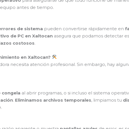
operativo
para asegurarse de que todo funcione de manera
 equipo antes de tiempo.
errores de sistema
pueden convertirse rápidamente en
f
tivo de PC en Xaltocan
asegura que podamos detectar es
azos costosos
.
nimiento en Xaltocan?
dora necesita atención profesional. Sin embargo, hay algun
e congela
al abrir programas, o si incluso el sistema operat
zación
.
Eliminamos archivos temporales
, limpiamos tu
di
.
n razón aparente o muestra
pantallas azules
de error, es 