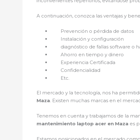
inconvenientes repentinos, evitándose prob
A continuación, conozca las ventajas y bene
Prevención o pérdida de datos
Instalación y configuración
diagnóstico de fallas software o h
Ahorro en tiempo y dinero
Experiencia Certificada
Confidencialidad
Etc.
El mercado y la tecnología, nos ha permitid
Maza
. Existen muchas marcas en el mercad
Tenemos en cuenta y trabajamos de la mano c
mantenimiento laptop acer en Maza
es p
Estamos posicionados en el mercado como 