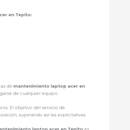
er en Tepito:
icas de
mantenimiento laptop acer en
garse de cualquier equipo.
s. El objetivo del servicio de
osición, superando así las expectativas.
ntenimiento laptop acer en Tepito
es