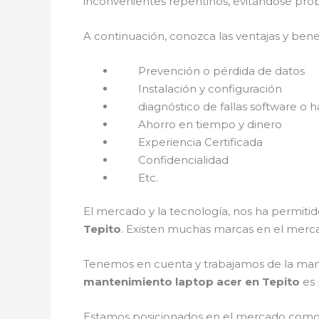
inconvenientes repentinos, evitándose prob
A continuación, conozca las ventajas y bene
Prevención o pérdida de datos
Instalación y configuración
diagnóstico de fallas software o h
Ahorro en tiempo y dinero
Experiencia Certificada
Confidencialidad
Etc.
El mercado y la tecnología, nos ha permitid
Tepito
. Existen muchas marcas en el merc
Tenemos en cuenta y trabajamos de la mano c
mantenimiento laptop acer en Tepito
es 
Estamos posicionados en el mercado como 