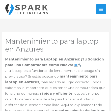
Ir
al
contenido
Mantenimiento para laptop
en Anzures
Mantenimiento para Laptop en Anzures: ¡Tu Solución
para una Computadora como Nueva!
¿Tu laptop está funcionando lentamente? ¿Se apaga sin
previo aviso? Si estás buscando
mantenimiento para
laptop en Anzures
, ¡has llegado al lugar correcto! Todos
sabemos lo importante que es tener una computadora que
funcione de manera
rápida y eficiente
, especialmente
cuando dependemos de ella para trabajar, estudiar o
disfrutar de nuestro tiempo libre. Aquí te explicamos todo
lo que necesitas saber sobre
mantenimiento de laptops