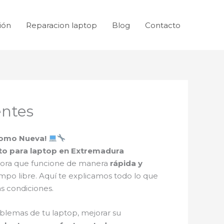
ión
Reparacion laptop
Blog
Contacto
entes
como Nueva!
o para laptop en Extremadura
adora que funcione de manera
rápida y
empo libre. Aquí te explicamos todo lo que
s condiciones.
blemas de tu laptop, mejorar su