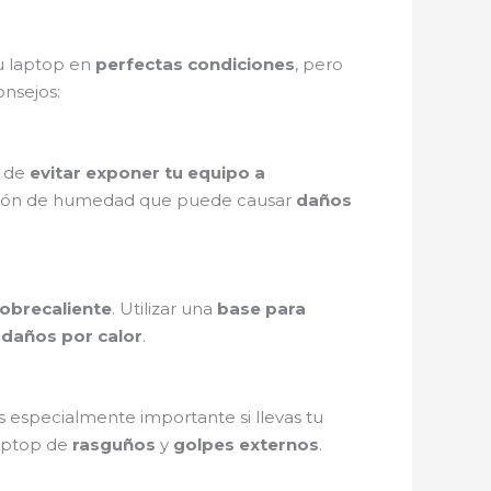
u laptop en
perfectas condiciones
, pero
onsejos:
a de
evitar exponer tu equipo a
ción de humedad que puede causar
daños
obrecaliente
. Utilizar una
base para
e
daños por calor
.
es especialmente importante si llevas tu
laptop de
rasguños
y
golpes externos
.