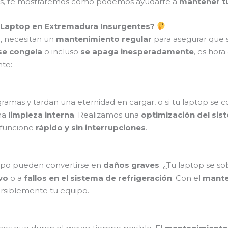
emás, te mostraremos cómo podemos ayudarte a
mantener tu
 Laptop en Extremadura Insurgentes?
o, necesitan un
mantenimiento regular
para asegurar que s
se congela
o incluso
se apaga inesperadamente
, es hor
nte:
gramas y tardan una eternidad en cargar, o si tu laptop s
na
limpieza interna
. Realizamos una
optimización del sis
 funcione
rápido y sin interrupciones
.
mpo pueden convertirse en
daños graves
. ¿Tu laptop se s
vo
o a
fallos en el sistema de refrigeración
. Con el
mante
rsiblemente tu equipo.