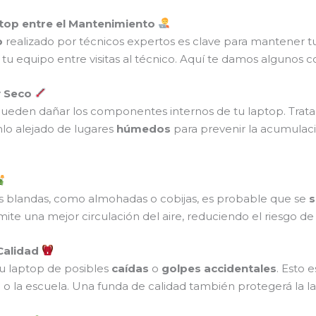
ptop entre el Mantenimiento
o
realizado por técnicos expertos es clave para mantener t
u equipo entre visitas al técnico. Aquí te damos algunos c
y Seco
ueden dañar los componentes internos de tu laptop. Trat
lo alejado de lugares
húmedos
para prevenir la acumula
ies blandas, como almohadas o cobijas, es probable que se
s
rmite una mejor circulación del aire, reduciendo el riesgo d
Calidad
u laptop de posibles
caídas
o
golpes accidentales
. Esto 
o o la escuela. Una funda de calidad también protegerá la 