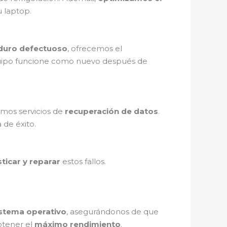
u laptop.
 duro defectuoso
, ofrecemos el
uipo funcione como nuevo después de
emos servicios de
recuperación de datos
.
 de éxito.
ticar y reparar
estos fallos.
sistema operativo
, asegurándonos de que
btener el
máximo rendimiento
.