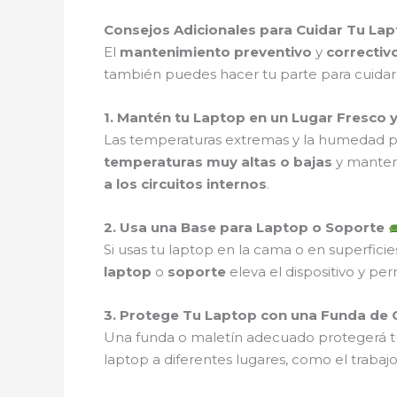
Consejos Adicionales para Cuidar Tu La
El
mantenimiento preventivo
y
correctiv
también puedes hacer tu parte para cuidar t
1. Mantén tu Laptop en un Lugar Fresco 
Las temperaturas extremas y la humedad p
temperaturas muy altas o bajas
y manten
a los circuitos internos
.
2. Usa una Base para Laptop o Soporte
Si usas tu laptop en la cama o en superfic
laptop
o
soporte
eleva el dispositivo y pe
3. Protege Tu Laptop con una Funda de 
Una funda o maletín adecuado protegerá t
laptop a diferentes lugares, como el trabaj