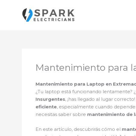
Ir
al
contenido
Mantenimiento para l
Mantenimiento para Laptop en Extremad
¿Tu laptop está funcionando lentamente? ¿S
Insurgentes
, ¡has llegado al lugar corre
eficiente
, especialmente cuando dependemos
necesitas saber sobre
mantenimiento de 
En este artículo, descubrirás cómo el
mante