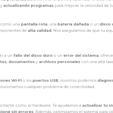
 y
actualizando programas
para mejorar la velocidad de t
, como una
pantalla rota
, una
batería dañada
o un
disco
omponentes de
alta calidad
. Nos aseguramos de que tu eq
o a un
fallo del disco duro
o un
error del sistema
, ofrec
tos
,
documentos
y
archivos personales
con una alta tasa
ones Wi-Fi
o los
puertos USB
, nosotros podemos
diagnos
olucionamos cualquier problema de conectividad.
ortante como el hardware. Te ayudamos a
actualizar tu 
cione sin errores
. Además, optimizamos el sistema para o