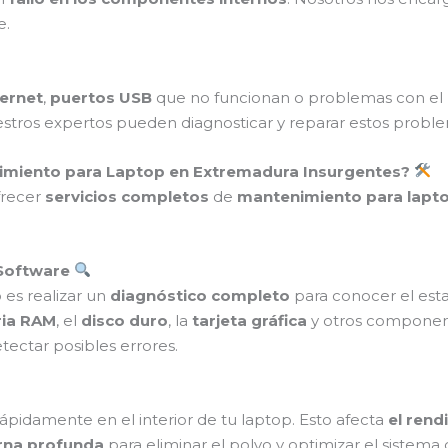
e.
ternet
,
puertos USB
que no funcionan o problemas con el
estros expertos pueden diagnosticar y reparar estos prob
nimiento para Laptop en Extremadura Insurgentes?
frecer
servicios completos
de
mantenimiento para lapt
 Software
es realizar un
diagnóstico completo
para conocer el esta
ia RAM
, el
disco duro
, la
tarjeta gráfica
y otros component
tectar posibles errores.
ápidamente en el interior de tu laptop. Esto afecta
el rend
erna profunda
para eliminar el polvo y optimizar el sistema