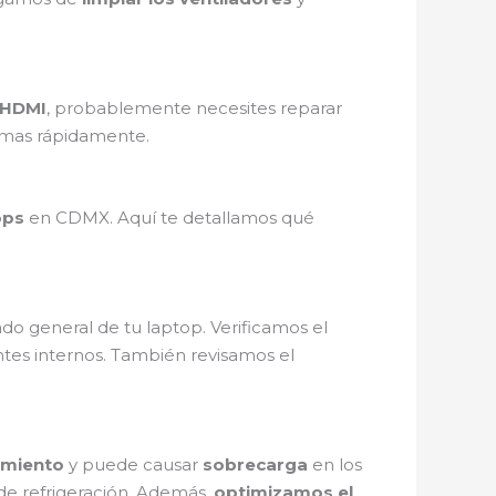
HDMI
, probablemente necesites reparar
lemas rápidamente.
ops
en CDMX. Aquí te detallamos qué
do general de tu laptop. Verificamos el
es internos. También revisamos el
imiento
y puede causar
sobrecarga
en los
 de refrigeración. Además,
optimizamos el