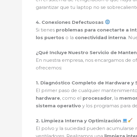
garantizar que tu laptop no se sobrecalient
4. Conexiones Defectuosas
Si tienes
problemas para conectarte a In
los puertos
o la
conectividad interna
. Nu
¿Qué Incluye Nuestro Servicio de Mante
En nuestra empresa, nos encargamos de o
ofrecemos:
1. Diagnóstico Completo de Hardware y
El primer paso de cualquier mantenimiento 
hardware
, como el
procesador
, la
memor
sistema operativo
y los programas para de
2. Limpieza Interna y Optimización
El polvo y la suciedad pueden acumularse r
ventiladores. Realizamos una
limpieza int