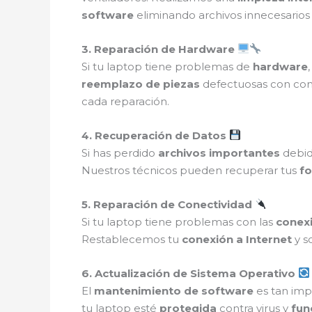
software
eliminando archivos innecesarios
3. Reparación de Hardware
Si tu laptop tiene problemas de
hardware
reemplazo de piezas
defectuosas con c
cada reparación.
4. Recuperación de Datos
Si has perdido
archivos importantes
debid
Nuestros técnicos pueden recuperar tus
fo
5. Reparación de Conectividad
Si tu laptop tiene problemas con las
conexi
Restablecemos tu
conexión a Internet
y s
6. Actualización de Sistema Operativo
El
mantenimiento de software
es tan imp
tu laptop esté
protegida
contra virus y
fun