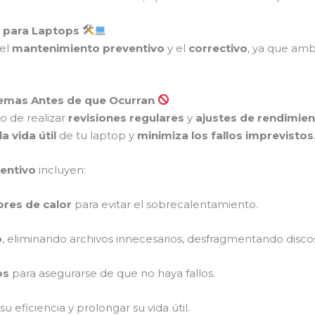
o para Laptops
 el
mantenimiento preventivo
y el
correctivo
, ya que amb
blemas Antes de que Ocurran
o de realizar
revisiones regulares
y
ajustes de rendimie
a vida útil
de tu laptop y
minimiza los fallos imprevistos
entivo
incluyen:
ores de calor
para evitar el sobrecalentamiento.
o
, eliminando archivos innecesarios, desfragmentando discos
os
para asegurarse de que no haya fallos.
u eficiencia y prolongar su vida útil.