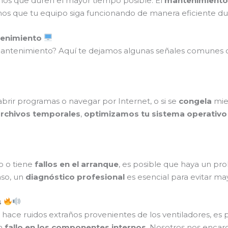
mos que duren el mayor tiempo posible. El
mantenimiento
amos que tu equipo siga funcionando de manera eficiente du
tenimiento
 mantenimiento? Aquí te dejamos algunas señales comunes
abrir programas o navegar por Internet, o si se
congela
mien
rchivos temporales
,
optimizamos tu sistema operativo
o o tiene
fallos en el arranque
, es posible que haya un p
aso, un
diagnóstico profesional
es esencial para evitar ma
s
 hace ruidos extraños provenientes de los ventiladores, e
un
fallo en los componentes internos
. Nosotros nos enca