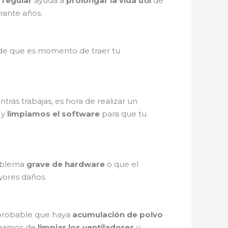
 regular
ayuda a
prolongar la vida útil
de
rante años.
 de que es momento de traer tu
tras trabajas, es hora de realizar un
y
limpiamos el software
para que tu
roblema
grave de hardware
o que el
yores daños.
s probable que haya
acumulación de polvo
rgamos de
limpiar los ventiladores
y