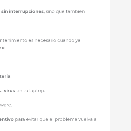
o
sin interrupciones
, sino que también
mantenimiento es necesario cuando ya
uro
.
tería
.
ya
virus
en tu laptop.
dware.
entivo
para evitar que el problema vuelva a