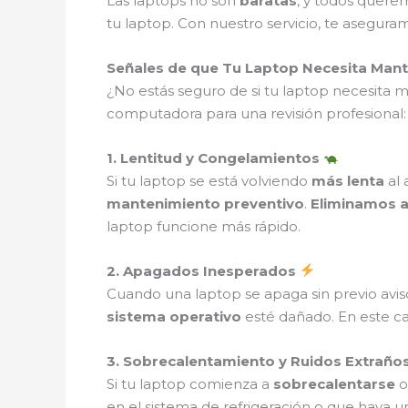
Las laptops no son
baratas
, y todos quere
tu laptop. Con nuestro servicio, te asegur
Señales de que Tu Laptop Necesita Man
¿No estás seguro de si tu laptop necesita
computadora para una revisión profesional:
1. Lentitud y Congelamientos
Si tu laptop se está volviendo
más lenta
al 
mantenimiento preventivo
.
Eliminamos a
laptop funcione más rápido.
2. Apagados Inesperados
Cuando una laptop se apaga sin previo avis
sistema operativo
esté dañado. En este c
3. Sobrecalentamiento y Ruidos Extraño
Si tu laptop comienza a
sobrecalentarse
o
en el sistema de refrigeración o que haya 