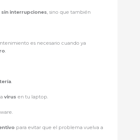
o
sin interrupciones
, sino que también
mantenimiento es necesario cuando ya
uro
.
tería
.
ya
virus
en tu laptop.
dware.
entivo
para evitar que el problema vuelva a