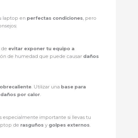
u laptop en
perfectas condiciones
, pero
onsejos:
a de
evitar exponer tu equipo a
ción de humedad que puede causar
daños
obrecaliente
. Utilizar una
base para
e
daños por calor
.
es especialmente importante si llevas tu
laptop de
rasguños
y
golpes externos
.