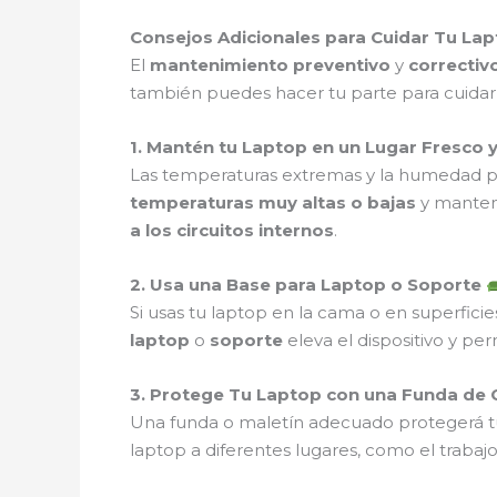
Consejos Adicionales para Cuidar Tu La
El
mantenimiento preventivo
y
correctiv
también puedes hacer tu parte para cuidar t
1. Mantén tu Laptop en un Lugar Fresco 
Las temperaturas extremas y la humedad p
temperaturas muy altas o bajas
y manten
a los circuitos internos
.
2. Usa una Base para Laptop o Soporte
Si usas tu laptop en la cama o en superfic
laptop
o
soporte
eleva el dispositivo y pe
3. Protege Tu Laptop con una Funda de 
Una funda o maletín adecuado protegerá t
laptop a diferentes lugares, como el trabaj