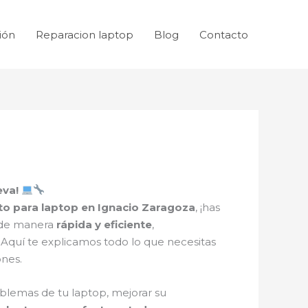
ión
Reparacion laptop
Blog
Contacto
eva!
o para laptop en Ignacio Zaragoza
, ¡has
e de manera
rápida y eficiente
,
 Aquí te explicamos todo lo que necesitas
ones.
blemas de tu laptop, mejorar su