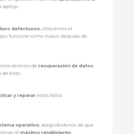
u laptop.
 duro defectuoso
, ofrecemos el
uipo funcione como nuevo después de
emos servicios de
recuperación de datos
.
 de éxito.
ticar y reparar
estos fallos.
sistema operativo
, asegurándonos de que
btener el
máximo rendimiento
.