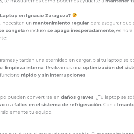
emás, te mostraremos cómo podemos ayudarte a
mantener tu
 Laptop en Ignacio Zaragoza?
o, necesitan un
mantenimiento regular
para asegurar que s
se congela
o incluso
se apaga inesperadamente
, es hor
nte:
gramas y tardan una eternidad en cargar, o si tu laptop s
na
limpieza interna
. Realizamos una
optimización del sis
 funcione
rápido y sin interrupciones
.
mpo pueden convertirse en
daños graves
. ¿Tu laptop se s
vo
o a
fallos en el sistema de refrigeración
. Con el
mante
rsiblemente tu equipo.