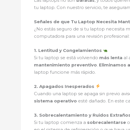
Las laptops no son
baratas
, y todos quere
tu laptop. Con nuestro servicio, te asegur
Señales de que Tu Laptop Necesita Man
¿No estás seguro de si tu laptop necesita
computadora para una revisión profesional:
1. Lentitud y Congelamientos
Si tu laptop se está volviendo
más lenta
al 
mantenimiento preventivo
.
Eliminamos a
laptop funcione más rápido.
2. Apagados Inesperados
Cuando una laptop se apaga sin previo avis
sistema operativo
esté dañado. En este c
3. Sobrecalentamiento y Ruidos Extraño
Si tu laptop comienza a
sobrecalentarse
o
en el sistema de refrigeración o que haya 