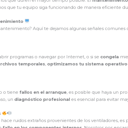
mos que duren el mayor tiempo posible. El
mantenimiento
amos que tu equipo siga funcionando de manera eficiente du
tenimiento
 mantenimiento? Aquí te dejamos algunas señales comunes
abrir programas o navegar por Internet, o si se
congela
mien
rchivos temporales
,
optimizamos tu sistema operativo
o o tiene
fallos en el arranque
, es posible que haya un p
aso, un
diagnóstico profesional
es esencial para evitar ma
s
 hace ruidos extraños provenientes de los ventiladores, e
un
fallo en los componentes internos
. Nosotros nos enca