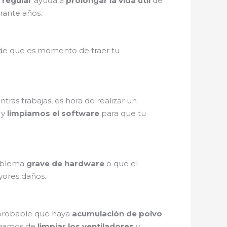
 regular
ayuda a
prolongar la vida útil
de
rante años.
 de que es momento de traer tu
tras trabajas, es hora de realizar un
y
limpiamos el software
para que tu
roblema
grave de hardware
o que el
yores daños.
s probable que haya
acumulación de polvo
rgamos de
limpiar los ventiladores
y