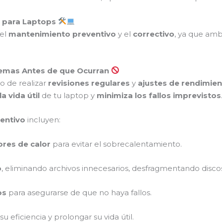
o para Laptops
 el
mantenimiento preventivo
y el
correctivo
, ya que amb
blemas Antes de que Ocurran
o de realizar
revisiones regulares
y
ajustes de rendimie
a vida útil
de tu laptop y
minimiza los fallos imprevistos
entivo
incluyen:
ores de calor
para evitar el sobrecalentamiento.
o
, eliminando archivos innecesarios, desfragmentando discos
os
para asegurarse de que no haya fallos.
u eficiencia y prolongar su vida útil.