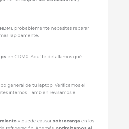
HDMI
, probablemente necesites reparar
lemas rápidamente.
ops
en CDMX. Aquí te detallamos qué
do general de tu laptop. Verificamos el
es internos. También revisamos el
imiento
y puede causar
sobrecarga
en los
 de refrigeración. Además,
optimizamos el