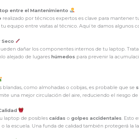
ptop entre el Mantenimiento
o
realizado por técnicos expertos es clave para mantener t
u equipo entre visitas al técnico. Aquí te damos algunos c
y Seco
ueden dañar los componentes internos de tu laptop. Trat
lo alejado de lugares
húmedos
para prevenir la acumula
ies blandas, como almohadas o cobijas, es probable que se
s
rmite una mejor circulación del aire, reduciendo el riesgo d
Calidad
u laptop de posibles
caídas
o
golpes accidentales
. Esto 
o o la escuela. Una funda de calidad también protegerá la 