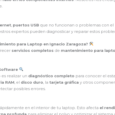
e.
ternet
,
puertos USB
que no funcionan o problemas con el
estros expertos pueden diagnosticar y reparar estos prob
nimiento para Laptop en Ignacio Zaragoza?
frecer
servicios completos
de
mantenimiento para lapt
 Software
es realizar un
diagnóstico completo
para conocer el esta
ia RAM
, el
disco duro
, la
tarjeta gráfica
y otros component
tectar posibles errores.
ápidamente en el interior de tu laptop. Esto afecta
el rend
erna profunda
para eliminar el polvo y optimizar el sistema