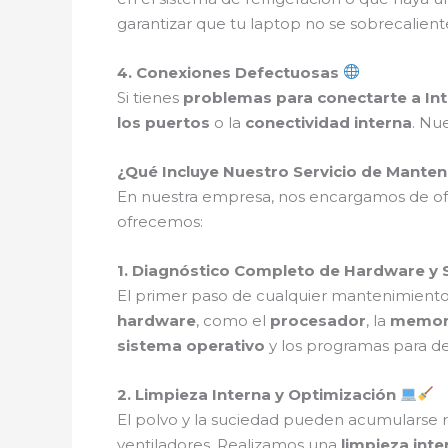
garantizar que tu laptop no se sobrecalient
4. Conexiones Defectuosas
Si tienes
problemas para conectarte a In
los puertos
o la
conectividad interna
. Nu
¿Qué Incluye Nuestro Servicio de Mante
En nuestra empresa, nos encargamos de o
ofrecemos:
1. Diagnóstico Completo de Hardware y
El primer paso de cualquier mantenimiento 
hardware
, como el
procesador
, la
memor
sistema operativo
y los programas para de
2. Limpieza Interna y Optimización
El polvo y la suciedad pueden acumularse r
ventiladores. Realizamos una
limpieza int