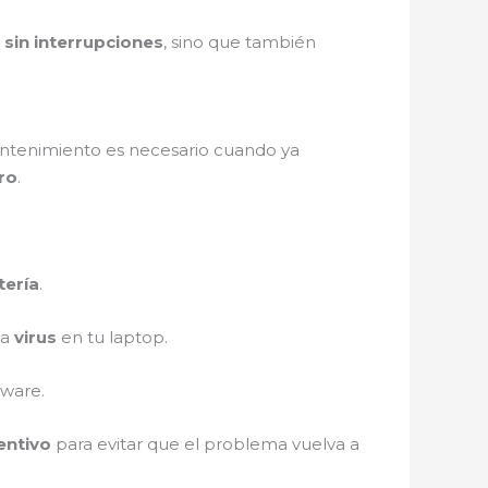
o
sin interrupciones
, sino que también
mantenimiento es necesario cuando ya
uro
.
tería
.
ya
virus
en tu laptop.
dware.
entivo
para evitar que el problema vuelva a