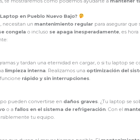
emás, te mostraremos cómo podemos ayudarte a
mantener tu
 Laptop en Pueblo Nuevo Bajo?
o, necesitan un
mantenimiento regular
para asegurar que s
se congela
o incluso
se apaga inesperadamente
, es hor
nte:
gramas y tardan una eternidad en cargar, o si tu laptop s
na
limpieza interna
. Realizamos una
optimización del sis
 funcione
rápido y sin interrupciones
.
mpo pueden convertirse en
daños graves
. ¿Tu laptop se s
vo
o a
fallos en el sistema de refrigeración
. Con el
mante
rsiblemente tu equipo.