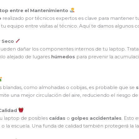
ptop entre el Mantenimiento
o
realizado por técnicos expertos es clave para mantener t
u equipo entre visitas al técnico. Aquí te damos algunos c
y Seco
ueden dañar los componentes internos de tu laptop. Trat
lo alejado de lugares
húmedos
para prevenir la acumula
ies blandas, como almohadas o cobijas, es probable que se
s
rmite una mejor circulación del aire, reduciendo el riesgo d
Calidad
u laptop de posibles
caídas
o
golpes accidentales
. Esto 
o o la escuela. Una funda de calidad también protegerá la 