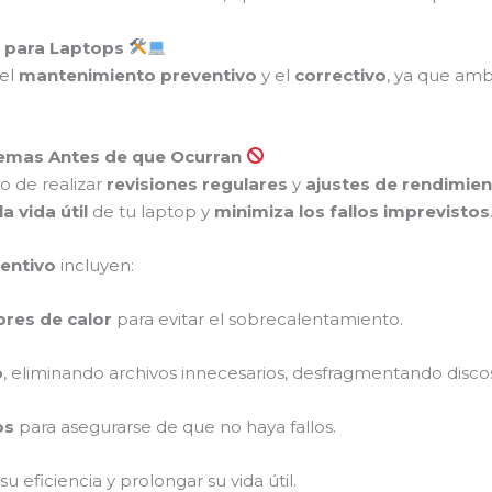
o para Laptops
 el
mantenimiento preventivo
y el
correctivo
, ya que amb
blemas Antes de que Ocurran
o de realizar
revisiones regulares
y
ajustes de rendimie
a vida útil
de tu laptop y
minimiza los fallos imprevistos
entivo
incluyen:
ores de calor
para evitar el sobrecalentamiento.
o
, eliminando archivos innecesarios, desfragmentando discos
os
para asegurarse de que no haya fallos.
u eficiencia y prolongar su vida útil.