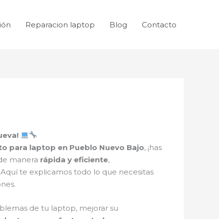
ión
Reparacion laptop
Blog
Contacto
ueva!
o para laptop en Pueblo Nuevo Bajo
, ¡has
e de manera
rápida y eficiente
,
 Aquí te explicamos todo lo que necesitas
ones.
blemas de tu laptop, mejorar su