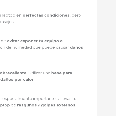
u laptop en
perfectas condiciones
, pero
onsejos:
a de
evitar exponer tu equipo a
ción de humedad que puede causar
daños
obrecaliente
. Utilizar una
base para
e
daños por calor
.
es especialmente importante si llevas tu
laptop de
rasguños
y
golpes externos
.