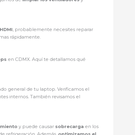
HDMI
, probablemente necesites reparar
lemas rápidamente.
ops
en CDMX. Aquí te detallamos qué
do general de tu laptop. Verificamos el
es internos. También revisamos el
imiento
y puede causar
sobrecarga
en los
 de refrigeración. Además,
optimizamos el