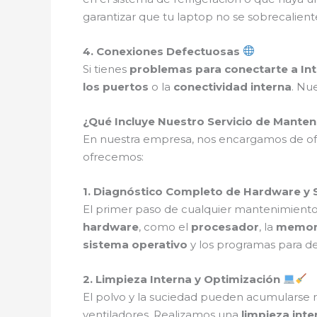
garantizar que tu laptop no se sobrecalient
4. Conexiones Defectuosas
Si tienes
problemas para conectarte a In
los puertos
o la
conectividad interna
. Nu
¿Qué Incluye Nuestro Servicio de Mante
En nuestra empresa, nos encargamos de o
ofrecemos:
1. Diagnóstico Completo de Hardware y
El primer paso de cualquier mantenimiento 
hardware
, como el
procesador
, la
memor
sistema operativo
y los programas para de
2. Limpieza Interna y Optimización
El polvo y la suciedad pueden acumularse r
ventiladores. Realizamos una
limpieza int