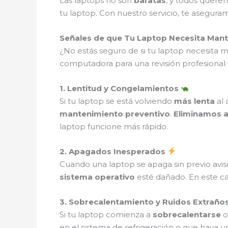
Las laptops no son
baratas
, y todos quere
tu laptop. Con nuestro servicio, te asegur
Señales de que Tu Laptop Necesita Man
¿No estás seguro de si tu laptop necesita
computadora para una revisión profesional:
1. Lentitud y Congelamientos
Si tu laptop se está volviendo
más lenta
al 
mantenimiento preventivo
.
Eliminamos a
laptop funcione más rápido.
2. Apagados Inesperados
Cuando una laptop se apaga sin previo avis
sistema operativo
esté dañado. En este c
3. Sobrecalentamiento y Ruidos Extraño
Si tu laptop comienza a
sobrecalentarse
o
en el sistema de refrigeración o que haya 