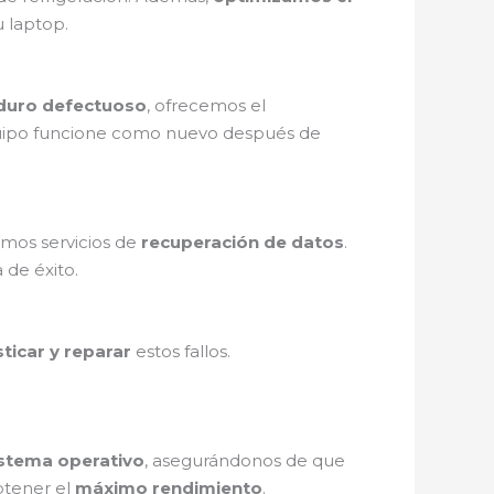
u laptop.
 duro defectuoso
, ofrecemos el
uipo funcione como nuevo después de
emos servicios de
recuperación de datos
.
 de éxito.
ticar y reparar
estos fallos.
sistema operativo
, asegurándonos de que
btener el
máximo rendimiento
.