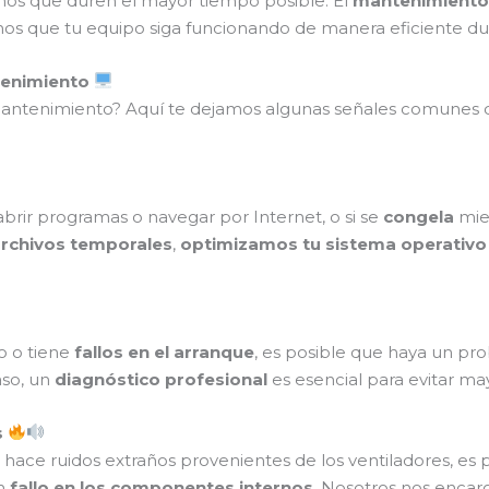
mos que duren el mayor tiempo posible. El
mantenimiento
amos que tu equipo siga funcionando de manera eficiente du
tenimiento
 mantenimiento? Aquí te dejamos algunas señales comunes
abrir programas o navegar por Internet, o si se
congela
mien
rchivos temporales
,
optimizamos tu sistema operativo
o o tiene
fallos en el arranque
, es posible que haya un p
aso, un
diagnóstico profesional
es esencial para evitar ma
s
 hace ruidos extraños provenientes de los ventiladores, e
un
fallo en los componentes internos
. Nosotros nos enca