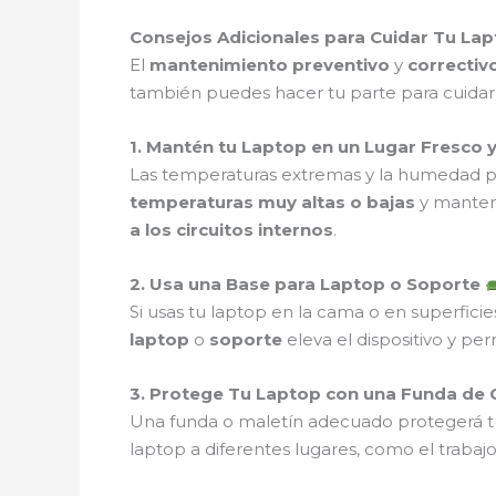
Consejos Adicionales para Cuidar Tu La
El
mantenimiento preventivo
y
correctiv
también puedes hacer tu parte para cuidar t
1. Mantén tu Laptop en un Lugar Fresco 
Las temperaturas extremas y la humedad p
temperaturas muy altas o bajas
y manten
a los circuitos internos
.
2. Usa una Base para Laptop o Soporte
Si usas tu laptop en la cama o en superfic
laptop
o
soporte
eleva el dispositivo y pe
3. Protege Tu Laptop con una Funda de 
Una funda o maletín adecuado protegerá t
laptop a diferentes lugares, como el trabaj