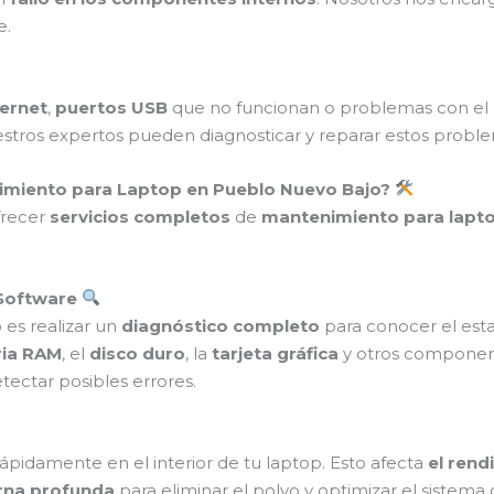
e.
ternet
,
puertos USB
que no funcionan o problemas con el
estros expertos pueden diagnosticar y reparar estos prob
nimiento para Laptop en Pueblo Nuevo Bajo?
frecer
servicios completos
de
mantenimiento para lapt
 Software
es realizar un
diagnóstico completo
para conocer el esta
ia RAM
, el
disco duro
, la
tarjeta gráfica
y otros component
tectar posibles errores.
ápidamente en el interior de tu laptop. Esto afecta
el rend
erna profunda
para eliminar el polvo y optimizar el sistema