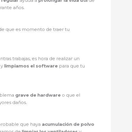
 regular
ayuda a
prolongar la vida útil
de
rante años.
 de que es momento de traer tu
tras trabajas, es hora de realizar un
y
limpiamos el software
para que tu
roblema
grave de hardware
o que el
yores daños.
s probable que haya
acumulación de polvo
rgamos de
limpiar los ventiladores
y