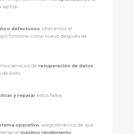
u laptop.
 duro defectuoso
, ofrecemos el
uipo funcione como nuevo después de
emos servicios de
recuperación de datos
.
 de éxito.
ticar y reparar
estos fallos.
sistema operativo
, asegurándonos de que
btener el
máximo rendimiento
.