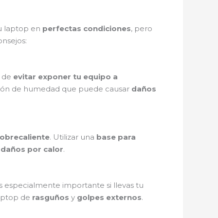
u laptop en
perfectas condiciones
, pero
onsejos:
a de
evitar exponer tu equipo a
ción de humedad que puede causar
daños
obrecaliente
. Utilizar una
base para
e
daños por calor
.
es especialmente importante si llevas tu
laptop de
rasguños
y
golpes externos
.