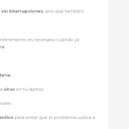
o
sin interrupciones
, sino que también
mantenimiento es necesario cuando ya
uro
.
tería
.
ya
virus
en tu laptop.
dware.
entivo
para evitar que el problema vuelva a