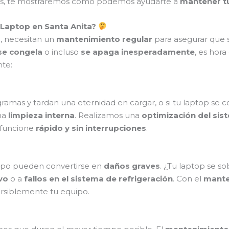
emás, te mostraremos cómo podemos ayudarte a
mantener tu
 Laptop en Santa Anita?
o, necesitan un
mantenimiento regular
para asegurar que s
se congela
o incluso
se apaga inesperadamente
, es hor
nte:
gramas y tardan una eternidad en cargar, o si tu laptop s
na
limpieza interna
. Realizamos una
optimización del sis
 funcione
rápido y sin interrupciones
.
mpo pueden convertirse en
daños graves
. ¿Tu laptop se s
vo
o a
fallos en el sistema de refrigeración
. Con el
mante
rsiblemente tu equipo.