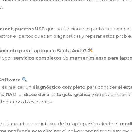
e.
ternet
,
puertos USB
que no funcionan o problemas con el
estros expertos pueden diagnosticar y reparar estos prob
nimiento para Laptop en Santa Anita?
frecer
servicios completos
de
mantenimiento para lapt
 Software
es realizar un
diagnóstico completo
para conocer el esta
ia RAM
, el
disco duro
, la
tarjeta gráfica
y otros component
tectar posibles errores.
ápidamente en el interior de tu laptop. Esto afecta
el rend
erna profunda
para eliminar el polvo y optimizar el sistema