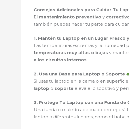
Consejos Adicionales para Cuidar Tu La
El
mantenimiento preventivo
y
correctiv
también puedes hacer tu parte para cuidar t
1. Mantén tu Laptop en un Lugar Fresco 
Las temperaturas extremas y la humedad p
temperaturas muy altas o bajas
y manten
a los circuitos internos
.
2. Usa una Base para Laptop o Soporte
Si usas tu laptop en la cama o en superfic
laptop
o
soporte
eleva el dispositivo y pe
3. Protege Tu Laptop con una Funda de 
Una funda o maletín adecuado protegerá t
laptop a diferentes lugares, como el trabaj