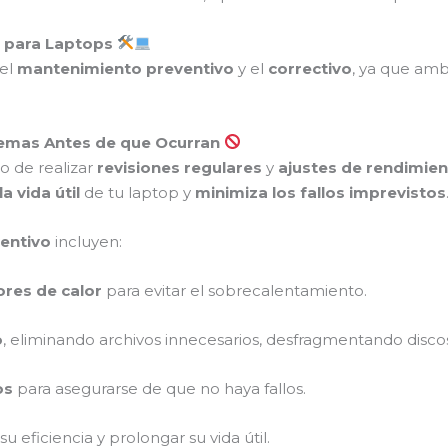
o para Laptops
 el
mantenimiento preventivo
y el
correctivo
, ya que amb
blemas Antes de que Ocurran
o de realizar
revisiones regulares
y
ajustes de rendimie
a vida útil
de tu laptop y
minimiza los fallos imprevistos
entivo
incluyen:
ores de calor
para evitar el sobrecalentamiento.
o
, eliminando archivos innecesarios, desfragmentando discos
os
para asegurarse de que no haya fallos.
u eficiencia y prolongar su vida útil.