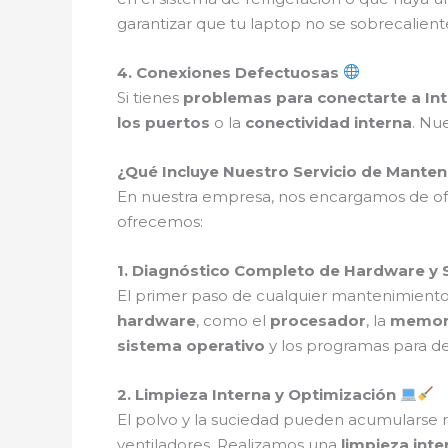
garantizar que tu laptop no se sobrecalient
4. Conexiones Defectuosas
Si tienes
problemas para conectarte a In
los puertos
o la
conectividad interna
. Nu
¿Qué Incluye Nuestro Servicio de Mante
En nuestra empresa, nos encargamos de o
ofrecemos:
1. Diagnóstico Completo de Hardware y
El primer paso de cualquier mantenimiento 
hardware
, como el
procesador
, la
memor
sistema operativo
y los programas para de
2. Limpieza Interna y Optimización
El polvo y la suciedad pueden acumularse r
ventiladores. Realizamos una
limpieza int