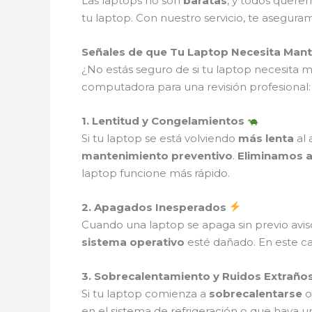
Las laptops no son
baratas
, y todos quere
tu laptop. Con nuestro servicio, te asegur
Señales de que Tu Laptop Necesita Man
¿No estás seguro de si tu laptop necesita
computadora para una revisión profesional:
1. Lentitud y Congelamientos
Si tu laptop se está volviendo
más lenta
al 
mantenimiento preventivo
.
Eliminamos a
laptop funcione más rápido.
2. Apagados Inesperados
Cuando una laptop se apaga sin previo avis
sistema operativo
esté dañado. En este c
3. Sobrecalentamiento y Ruidos Extraño
Si tu laptop comienza a
sobrecalentarse
o
en el sistema de refrigeración o que haya 