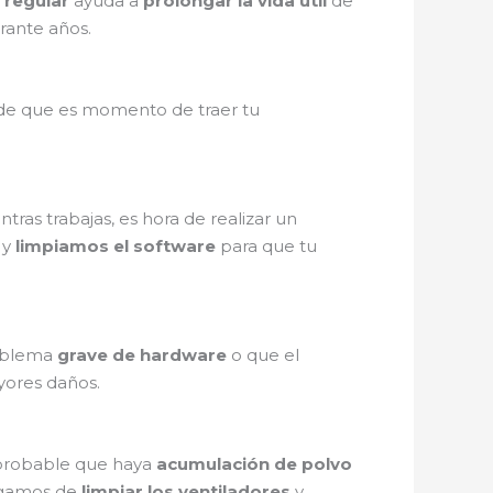
 regular
ayuda a
prolongar la vida útil
de
rante años.
 de que es momento de traer tu
tras trabajas, es hora de realizar un
y
limpiamos el software
para que tu
roblema
grave de hardware
o que el
yores daños.
s probable que haya
acumulación de polvo
rgamos de
limpiar los ventiladores
y