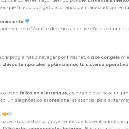
mos que duren el mayor tiempo posible. El
mantenimiento
amos que tu equipo siga funcionando de manera eficiente du
tenimiento
 mantenimiento? Aquí te dejamos algunas señales comunes
abrir programas o navegar por Internet, o si se
congela
mien
rchivos temporales
,
optimizamos tu sistema operativo
o o tiene
fallos en el arranque
, es posible que haya un p
aso, un
diagnóstico profesional
es esencial para evitar ma
s
 hace ruidos extraños provenientes de los ventiladores, e
un
fallo en los componentes internos
. Nosotros nos enca