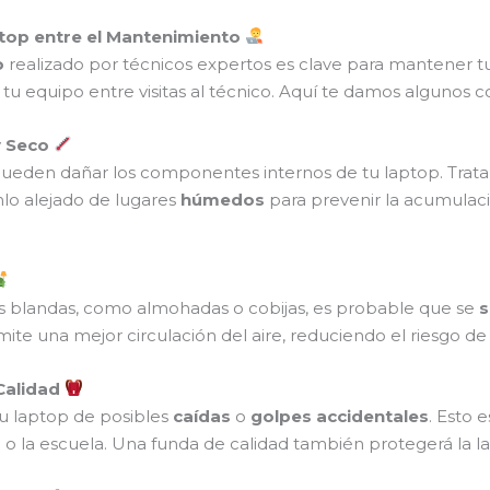
ptop entre el Mantenimiento
o
realizado por técnicos expertos es clave para mantener t
u equipo entre visitas al técnico. Aquí te damos algunos c
y Seco
ueden dañar los componentes internos de tu laptop. Trat
lo alejado de lugares
húmedos
para prevenir la acumula
ies blandas, como almohadas o cobijas, es probable que se
s
rmite una mejor circulación del aire, reduciendo el riesgo d
Calidad
u laptop de posibles
caídas
o
golpes accidentales
. Esto 
o o la escuela. Una funda de calidad también protegerá la 