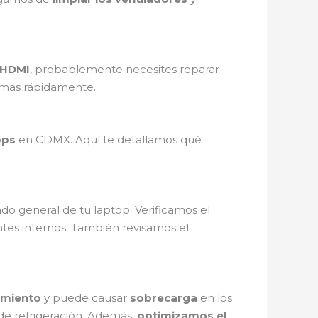
HDMI
, probablemente necesites reparar
lemas rápidamente.
ops
en CDMX. Aquí te detallamos qué
do general de tu laptop. Verificamos el
es internos. También revisamos el
imiento
y puede causar
sobrecarga
en los
 de refrigeración. Además,
optimizamos el