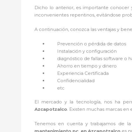
Dicho lo anterior, es importante conocer
inconvenientes repentinos, evitándose prob
A continuación, conozca las ventajas y bene
Prevención o
pérdida de datos
Instalación y configuración
diagnóstico de fallas software o 
Ahorro en tiempo y dinero
Experiencia Certificada
Confidencialidad
etc
El mercado y la tecnología, nos ha perm
Azcapotzalco
. Existen muchas marcas en 
Tenemos en cuenta y trabajamos de la ma
mantenimiento pc en Azcapotzalco
es p