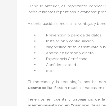
Dicho lo anterior, es importante conocer
inconvenientes repentinos, evitándose prob
A continuación, conozca las ventajas y bene
Prevención o
pérdida de datos
Instalación y configuración
diagnóstico de fallas software o 
Ahorro en tiempo y dinero
Experiencia Certificada
Confidencialidad
etc
El mercado y la tecnología, nos ha perm
Cosmopolita
. Existen muchas marcas en e
Tenemos en cuenta y trabajamos de la ma
mantenimiento pc en Cosmopolita
es pr