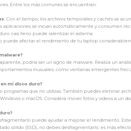
ores. Entre los más comunes se encuentran:
es
: Con el tiempo, los archivos temporales y cachés se acu
s aplicaciones se inician automáticamente y consumen recu
duro casi lleno puede ralentizar el sistema.
oso puede afectar el rendimiento de tu laptop considerable
 malware?
n aparente, podría ser un signo de malware. Realiza un análi
omportamientos inusuales, como ventanas emergentes frecu
 en mi disco duro?
do programas que no utilizas. También puedes eliminar arch
 Windows o macOS. Considera mover fotos y videos a un disc
 duro?
fragmentarlo puede ayudar a mejorar el rendimiento. Este p
stado sólido (SSD), no debes desfragmentarlo; es más efecti