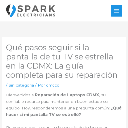
Ir
al
contenido
Qué pasos seguir si la
pantalla de tu TV se estrella
en la CDMX: La guía
completa para su reparación
/
Sin categoría
/ Por
dmccol
Bienvenidos a
Reparación de Laptops CDMX
, su
confiable recurso para mantener en buen estado su
equipo. Hoy, responderemos a una pregunta común:
¿Qué
hacer si mi pantalla TV se estrelló?
Primeros pasos a seguir si la pantalla de tu laptop en