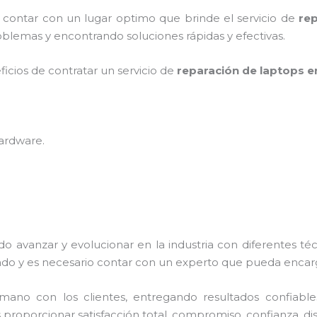
y contar con un lugar optimo que brinde el servicio de
re
blemas y encontrando soluciones rápidas y efectivas.
ficios de contratar un servicio de
reparación de laptops e
hardware
.
do avanzar y evolucionar en la industria con diferentes té
do y es necesario contar con un experto que pueda encarg
no con los clientes, entregando resultados confiables y
 proporcionar satisfacción total, compromiso, confianza, dis