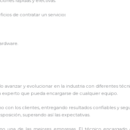
ones rápidas y efectivas.
icios de contratar un servicio
:
hardware
.
o avanzar y evolucionar en la industria con diferentes téc
n experto que pueda encargarse de cualquier equipo.
con los clientes, entregando resultados confiables y seguro
isposición, superando así las expectativas.
o una de las mejores empresas. El técnico encargado 