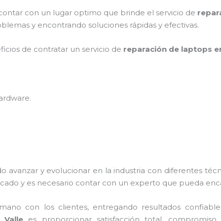
 contar con un lugar optimo que brinde el servicio de
repar
blemas y encontrando soluciones rápidas y efectivas.
ficios de contratar un servicio de
reparación de laptops en
hardware
.
o avanzar y evolucionar en la industria con diferentes téc
cado y es necesario contar con un experto que pueda enca
no con los clientes, entregando resultados confiables y
l Valle
es proporcionar satisfacción total, compromiso, 