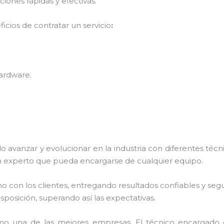
ones rápidas y efectivas.
icios de contratar un servicio
:
hardware
.
o avanzar y evolucionar en la industria con diferentes téc
n experto que pueda encargarse de cualquier equipo.
con los clientes, entregando resultados confiables y seguro
isposición, superando así las expectativas.
o una de las mejores empresas. El técnico encargado 