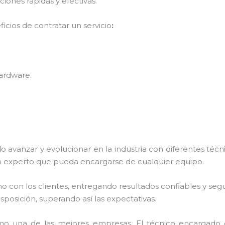
ones rápidas y efectivas.
icios de contratar un servicio
:
hardware
.
o avanzar y evolucionar en la industria con diferentes téc
n experto que pueda encargarse de cualquier equipo.
con los clientes, entregando resultados confiables y seguro
isposición, superando así las expectativas.
o una de las mejores empresas. El técnico encargado 