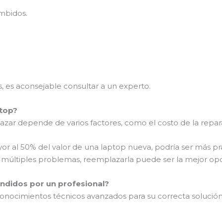
umbidos.
.
 es aconsejable consultar a un experto.
ptop?
zar depende de varios factores, como el costo de la reparac
yor al 50% del valor de una laptop nueva, podría ser más p
o múltiples problemas, reemplazarla puede ser la mejor opc
ndidos por un profesional?
ocimientos técnicos avanzados para su correcta solución.