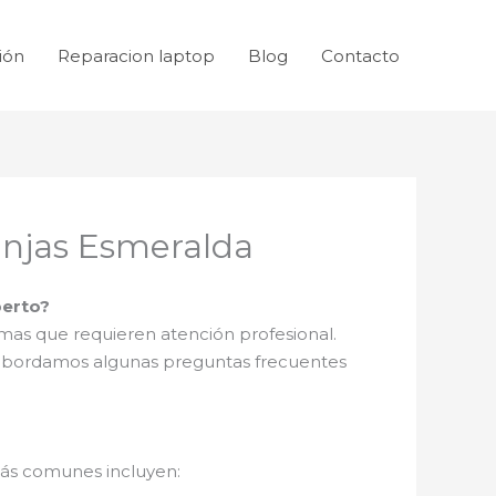
ión
Reparacion laptop
Blog
Contacto
anjas Esmeralda
perto?
mas que requieren atención profesional.
, abordamos algunas preguntas frecuentes
más comunes incluyen: