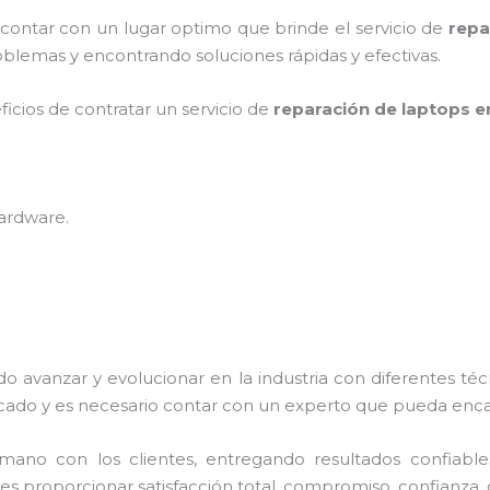
 contar con un lugar optimo que brinde el servicio de
repa
blemas y encontrando soluciones rápidas y efectivas.
ficios de contratar un servicio de
reparación de laptops e
hardware
.
do avanzar y evolucionar en la industria con diferentes té
cado y es necesario contar con un experto que pueda enca
no con los clientes, entregando resultados confiables y
es proporcionar satisfacción total, compromiso, confianza, d