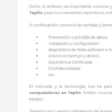
Dicho lo anterior, es importante conocer 
Tepito
para inconvenientes repentinos, evi
A continuación, conozca las ventajas y bene
Prevención o
pérdida de datos
Instalación y configuración
diagnóstico de fallas software o 
Ahorro en tiempo y dinero
Experiencia Certificada
Confidencialidad
etc
El mercado y la tecnología, nos ha perm
computadores en Tepito
. Existen much
equipo.
Tenemos en cuenta y trabajamos de la mano 