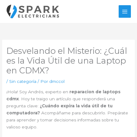
Ir
al
contenido
Desvelando el Misterio: ¿Cuál
es la Vida Útil de una Laptop
en CDMX?
/
Sin categoría
/ Por
dmccol
¡Hola! Soy Andrés, experto en
reparacion de laptops
cdmx
. Hoy te traigo un artículo que responderá una
pregunta clave:
¿Cuándo expira la vida útil de tu
computadora?
Acompáñame para descubrirlo. Prepárate
para aprender y tomar decisiones informadas sobre tu
valioso equipo.